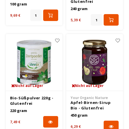
Glutenfrei
100 gram
240 gram
Joannusmolen
9,69 €
5,39 €
King Soba
Klepper & Klepper
Leev
Le Pain de Fleurs
Le Poole
Nicht auf Lager
Nicht auf Lager
Bio-Süßpulver 220g -
Your Organic Nature
Lima
Apfel-Birnen-Sirup
Glutenfrei
Bio - Glutenfrei
220 gram
Lisa's Choice
450 gram
7,49 €
6,29 €
Mixwell