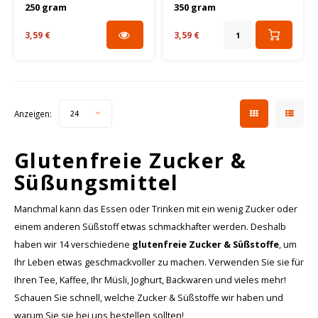
- Glutenfrei
Glutenfrei
250 gram
350 gram
3,59 €
3,59 €
Anzeigen:
24
Glutenfreie Zucker &
Süßungsmittel
Manchmal kann das Essen oder Trinken mit ein wenig Zucker oder
einem anderen Süßstoff etwas schmackhafter werden. Deshalb
haben wir 14 verschiedene
glutenfreie Zucker & Süßstoffe
, um
Ihr Leben etwas geschmackvoller zu machen. Verwenden Sie sie für
Ihren Tee, Kaffee, Ihr Müsli, Joghurt, Backwaren und vieles mehr!
Schauen Sie schnell, welche Zucker & Süßstoffe wir haben und
warum Sie sie bei uns bestellen sollten!