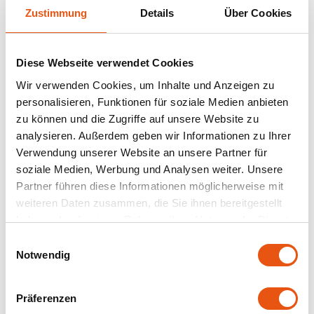
Zustimmung
Details
Über Cookies
TerraSana
Auf Lager
Auf Lager
Yakso
Diese Webseite verwendet Cookies
De Traay
De Traay
Wir verwenden Cookies, um Inhalte und Anzeigen zu
Blütenhonig Bio 500g -
Blütenhonig Bio -
YAM
Glutenfrei
Glutenfrei
personalisieren, Funktionen für soziale Medien anbieten
500 gram
375 gram
zu können und die Zugriffe auf unsere Website zu
Your Organic Nature
analysieren. Außerdem geben wir Informationen zu Ihrer
8,99 €
7,39 €
Verwendung unserer Website an unsere Partner für
soziale Medien, Werbung und Analysen weiter. Unsere
Partner führen diese Informationen möglicherweise mit
weiteren Daten zusammen, die Sie ihnen bereitgestellt
haben oder die sie im Rahmen Ihrer Nutzung der Dienste
gesammelt haben.
Einwilligungsauswahl
Notwendig
Präferenzen
Auf Lager
Auf Lager