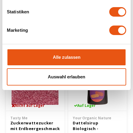
De Traay
Horizon
Statistiken
Bio-Akazienhonig -
Reissirup Bio -
Glutenfrei
Glutenfrei
375 gram
450 gram
Marketing
8,39 €
4,79 €
Alle zulassen
Auswahl erlauben
Nicht auf Lager
Auf Lager
Tasty Me
Your Organic Nature
Zuckerwattezucker
Dattelsirup
mit Erdbeergeschmack
Biologisch -