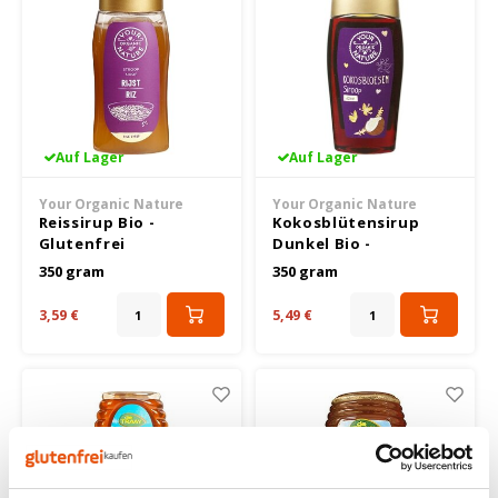
Riso Scotti
Rosies
Sam Mills
Auf Lager
Auf Lager
Schär
Your Organic Nature
Your Organic Nature
Reissirup Bio -
Kokosblütensirup
Glutenfrei
Dunkel Bio -
Schnitzer
Glutenfrei
350 gram
350 gram
Semper
3,59 €
5,49 €
Sublimix
Swiet moffo
Tasty Me