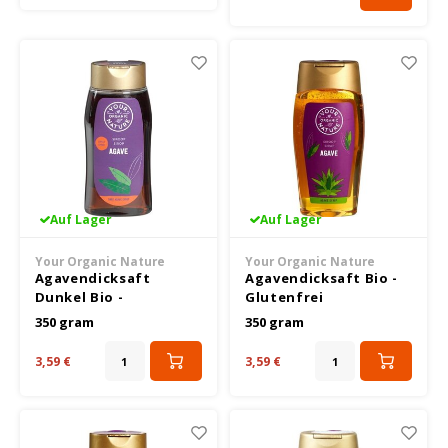
Nakd
Nairn's
Nutrifree
Odenwald
Auf Lager
Auf Lager
Old El Paso
Your Organic Nature
Your Organic Nature
Agavendicksaft
Agavendicksaft Bio -
Piaceri Mediterranei
Dunkel Bio -
Glutenfrei
Glutenfrei
350 gram
350 gram
Peak's Free From
3,59 €
3,59 €
Poensgen
Proceli