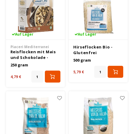
Riso Scotti
Rosies
Auf Lager
Auf Lager
Sam Mills
Piaceri Mediterranei
Hirseflocken Bio -
Reisflocken mit Mais
Glutenfrei
Schär
und Schokolade -
500 gram
Glutenfrei
250 gram
Schnitzer
5,79 €
4,79 €
Semper
Sublimix
Swiet moffo
Tasty Me