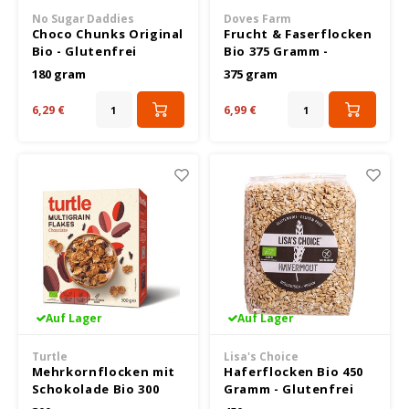
De bron
Frech
Süße 
No Sugar Daddies
Doves Farm
Choco Chunks Original
Frucht & Faserflocken
Doves Farm
Bio - Glutenfrei
Bio 375 Gramm -
Glutenfrei
180 gram
375 gram
Elovena
6,29 €
6,99 €
Fiordifrutta
Horizon
Het blauwe huis
I Am Glutenfree
Il Pane di Anna
Auf Lager
Auf Lager
Turtle
Lisa's Choice
Incola Glutenfree
Mehrkornflocken mit
Haferflocken Bio 450
Schokolade Bio 300
Gramm - Glutenfrei
Gramm - Glutenfrei
Inglese Gluten free