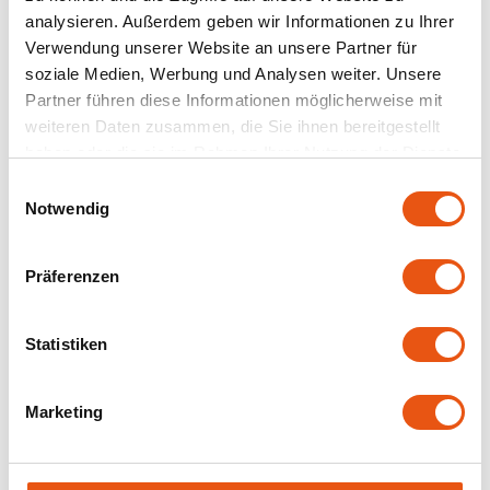
Haferflocken Bio -
Haferflocken Bio -
analysieren. Außerdem geben wir Informationen zu Ihrer
Glutenfrei
Glutenfrei
Verwendung unserer Website an unsere Partner für
475 gram
475 gram
soziale Medien, Werbung und Analysen weiter. Unsere
3,39 €
3,39 €
Partner führen diese Informationen möglicherweise mit
weiteren Daten zusammen, die Sie ihnen bereitgestellt
haben oder die sie im Rahmen Ihrer Nutzung der Dienste
gesammelt haben.
Einwilligungsauswahl
Notwendig
Präferenzen
Auf Lager
Nicht auf Lager
Statistiken
Bio-Reisflocken -
Doves Farm
Cereal Flakes Bio -
Glutenfrei
Marketing
Glutenfrei
500 gram
375 gram
4,59 €