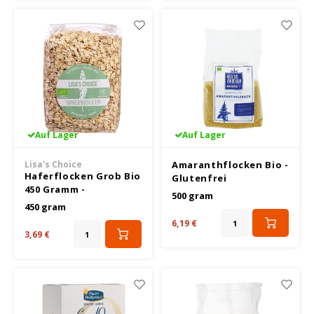
Nakd
Nairn's
Nutrifree
Odenwald
Auf Lager
Auf Lager
Lisa's Choice
Amaranthflocken Bio -
Old El Paso
Haferflocken Grob Bio
Glutenfrei
450 Gramm -
500 gram
Piaceri Mediterranei
Glutenfrei
450 gram
6,19 €
3,69 €
Peak's Free From
Poensgen
Proceli