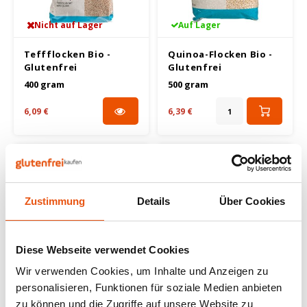
TerraSana
Nicht auf Lager
Auf Lager
Yakso
Teffflocken Bio -
Quinoa-Flocken Bio -
Glutenfrei
Glutenfrei
400 gram
500 gram
YAM
6,09 €
6,39 €
Your Organic Nature
Zustimmung
Details
Über Cookies
Diese Webseite verwendet Cookies
Nicht auf Lager
Nicht auf Lager
Wir verwenden Cookies, um Inhalte und Anzeigen zu
personalisieren, Funktionen für soziale Medien anbieten
Bauckhof
Bauckhof
zu können und die Zugriffe auf unsere Website zu