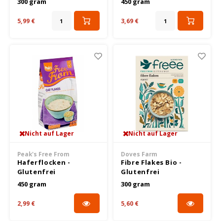
300 gram
450 gram
5,99 €
3,69 €
Joannusmolen
King Soba
Klepper & Klepper
Leev
Le Pain de Fleurs
Nicht auf Lager
Nicht auf Lager
Le Poole
Peak's Free From
Doves Farm
Haferflocken -
Fibre Flakes Bio -
Lima
Glutenfrei
Glutenfrei
450 gram
300 gram
Lisa's Choice
2,99 €
5,60 €
Mixwell