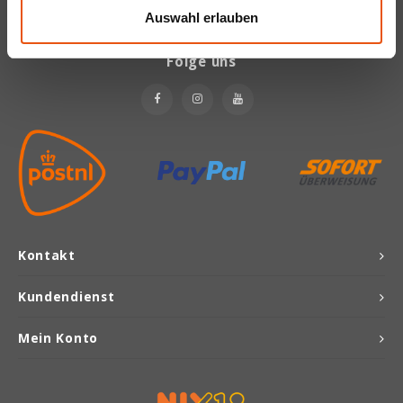
Auswahl erlauben
Joannusmolen
Folge uns
King Soba
Klepper & Klepper
Leev
Le Pain de Fleurs
Kontakt
Le Poole
Kundendienst
Lima
Mein Konto
Lisa's Choice
Mixwell