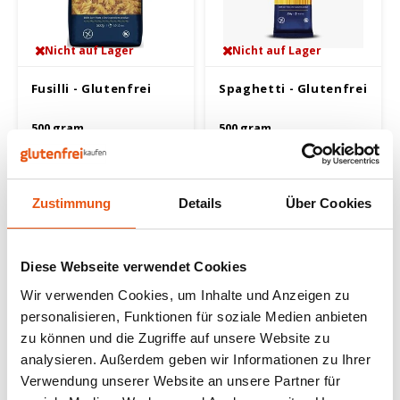
Nüsse, Samen & Superfood
BFree
Lager
Panie
Schok
Gepuf
Schla
Veget
Nicht auf Lager
Nicht auf Lager
Bewusste Ernährung
Bonvita
Tripel
Backv
Frisc
Glute
Produ
Fusilli - Glutenfrei
Spaghetti - Glutenfrei
Brouwerij Klein Duimpje
Porte
Back-
Waffe
Flock
Küche
500 gram
500 gram
Candy Tree
Weißb
2,29 €
2,29 €
Zwieb
Koch
Cereal
Ander
Zustimmung
Details
Über Cookies
Reisw
Ciao Gluten
Blond
Brota
Diese Webseite verwendet Cookies
Consenza
Pale A
Wir verwenden Cookies, um Inhalte und Anzeigen zu
Frühs
personalisieren, Funktionen für soziale Medien anbieten
Corn Crake
Bock
zu können und die Zugriffe auf unsere Website zu
Grissi
analysieren. Außerdem geben wir Informationen zu Ihrer
Damhert
Winte
Nicht auf Lager
Verwendung unserer Website an unsere Partner für
Süße 