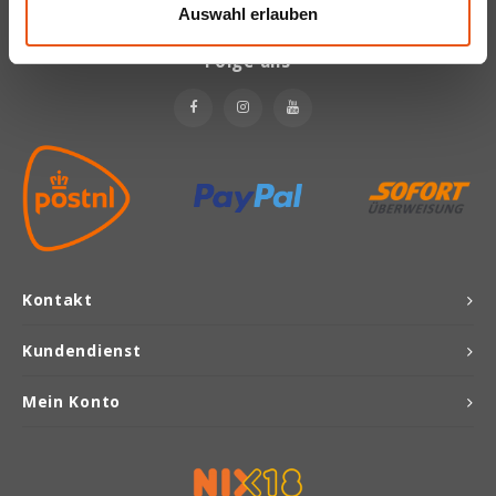
Auswahl erlauben
Joannusmolen
Folge uns
King Soba
Klepper & Klepper
Leev
Le Pain de Fleurs
Kontakt
Le Poole
Kundendienst
Lima
Mein Konto
Lisa's Choice
Mixwell