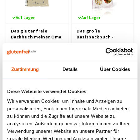
Nüsse, Samen & Superfood
BFree
Lager
Panie
Schok
Gepuf
Schla
Veget
Auf Lager
Auf Lager
Bewusste Ernährung
Bonvita
Tripel
Backv
Frisc
Glute
Produ
Das glutenfreie
Das große
Brouwerij Klein Duimpje
Porte
Backbuch meiner Oma
Basisbackbuch -
Back-
Waffe
Glutenfrei
Flock
Küche
24,99 €
34,99 €
9,99 €
Candy Tree
Weißb
Zwieb
Koch
Cereal
Ander
Zustimmung
Details
Über Cookies
Reisw
Ciao Gluten
Blond
Brota
Diese Webseite verwendet Cookies
Consenza
Pale A
Wir verwenden Cookies, um Inhalte und Anzeigen zu
Frühs
personalisieren, Funktionen für soziale Medien anbieten
Corn Crake
Bock
zu können und die Zugriffe auf unsere Website zu
Grissi
analysieren. Außerdem geben wir Informationen zu Ihrer
Damhert
Nicht auf Lager
Winte
Verwendung unserer Website an unsere Partner für
Süße 
soziale Medien, Werbung und Analysen weiter. Unsere
Miss Glutenvrij