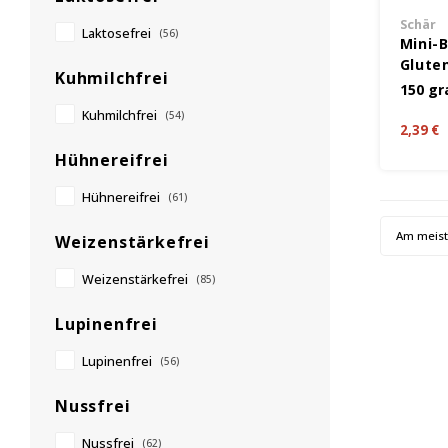
Schär
Laktosefrei
(56)
Mini-
Glute
Kuhmilchfrei
150 g
Kuhmilchfrei
(54)
2,39 €
Hühnereifrei
Hühnereifrei
(61)
Am meis
Weizenstärkefrei
Weizenstärkefrei
(85)
Lupinenfrei
Lupinenfrei
(56)
Nussfrei
Nussfrei
(62)