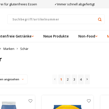
ei für glutenfreies Essen
✓Immer schnell abgefertigt
utenfreie Getränke
Neue Produkte
Non-Food
Marken
Schär
r
1
2
3
4
ten angesehen