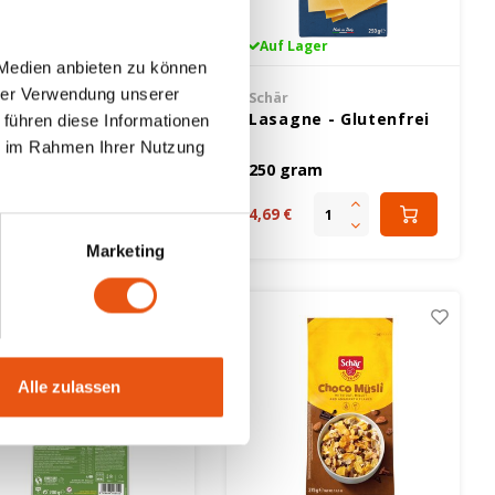
Auf Lager
Auf Lager
 Medien anbieten zu können
hrer Verwendung unserer
här
Schär
rotmischung Dunkel
Lasagne - Glutenfrei
 führen diese Informationen
000 Gramm -
ie im Rahmen Ihrer Nutzung
lutenfrei
000 gram
250 gram
79 €
4,69 €
Marketing
Alle zulassen