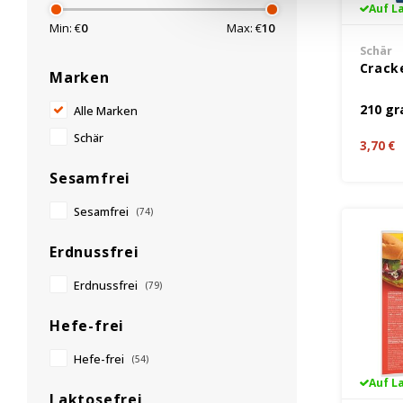
Auf L
Min: €
0
Max: €
10
Schär
Cracke
Marken
210 g
Alle Marken
Schär
3,70 €
Sesamfrei
Sesamfrei
(74)
Erdnussfrei
Erdnussfrei
(79)
Hefe-frei
Hefe-frei
(54)
Auf L
Laktosefrei