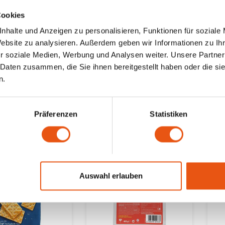
Cookies
ager
Auf Lager
nhalte und Anzeigen zu personalisieren, Funktionen für soziale
Website zu analysieren. Außerdem geben wir Informationen zu I
Schär
Sc
reiche Kekse -
Meisterbäcker Brot
B
r soziale Medien, Werbung und Analysen weiter. Unsere Partner
nfrei
Vital - Glutenfrei
1
 Daten zusammen, die Sie ihnen bereitgestellt haben oder die s
G
ram
350 gram
1
n.
3,69 €
5,
Präferenzen
Statistiken
Auswahl erlauben