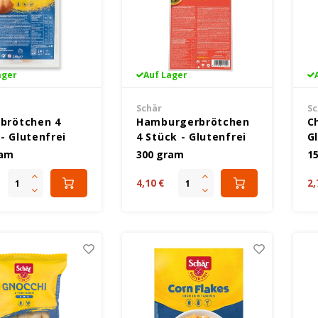
ager
Auf Lager
Schär
Sc
rbrötchen 4
Hamburgerbrötchen
C
- Glutenfrei
4 Stück - Glutenfrei
G
ram
300 gram
1
4,10 €
2,