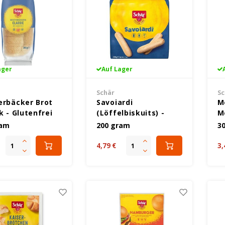
ager
Auf Lager
Schär
Sc
erbäcker Brot
Savoiardi
M
k - Glutenfrei
(Löffelbiskuits) -
M
Glutenfrei
G
ram
200 gram
3
4,79 €
3,