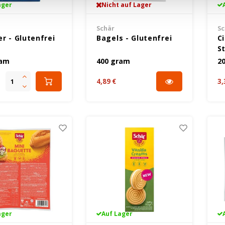
ager
Nicht auf Lager
Schär
Sc
r - Glutenfrei
Bagels - Glutenfrei
C
S
ram
400 gram
2
4,89 €
3,
ager
Auf Lager