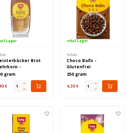
Auf Lager
Auf Lager
här
Schär
eisterbäcker Brot
Choco Balls -
ehrkorn -
Glutenfrei
lutenfrei
00 gram
250 gram
49 €
4,30 €