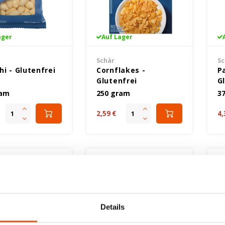
ager
Auf Lager
Schär
Sc
i - Glutenfrei
Cornflakes -
P
Glutenfrei
G
ram
250 gram
3
2,59 €
4,
Details