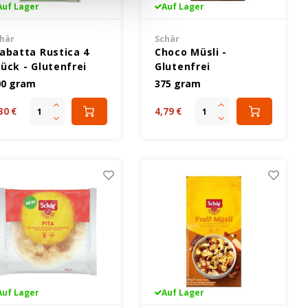
Auf Lager
Auf Lager
här
Schär
iabatta Rustica 4
Choco Müsli -
tück - Glutenfrei
Glutenfrei
00 gram
375 gram
30 €
4,79 €
Auf Lager
Auf Lager