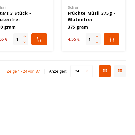
här
Schär
ta's 3 Stück -
Früchte Müsli 375g -
lutenfrei
Glutenfrei
50 gram
375 gram
65 €
4,55 €
Zeige 1 - 24 von 87
Anzeigen:
24