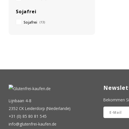
Sojafrei
Sojafrei
(13)
Newslet
Bekommen Sie
Lijnbaan 4-8
2352 CK Leiderdorp (Niederlande)
+31 (0) 85 80 81 545
info@glutenfrei-kaufen.de