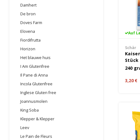
Damhert
De bron
Doves Farm
Elovena
Auf L
Fiordifrutta
Schär
Horizon
Kaise
Het blauwe huis
Stück 
I Am Glutenfree
240 g
Il Pane di Anna
3,20 €
Incola Glutenfree
Inglese Gluten free
Joannusmolen
King Soba
Klepper & Klepper
Leev
Le Pain de Fleurs