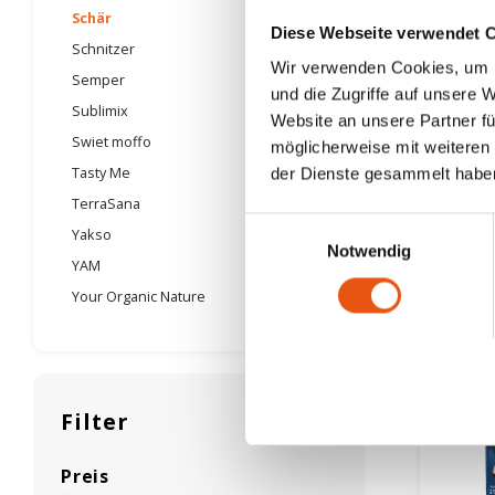
Schär
Diese Webseite verwendet 
Auf L
Schnitzer
Wir verwenden Cookies, um I
Semper
und die Zugriffe auf unsere 
Schär
Sublimix
Faser
Website an unsere Partner fü
Glute
Swiet moffo
möglicherweise mit weiteren
150 g
Tasty Me
der Dienste gesammelt habe
TerraSana
2,25 €
Einwilligungsauswahl
Yakso
Notwendig
YAM
Your Organic Nature
Filter
Preis