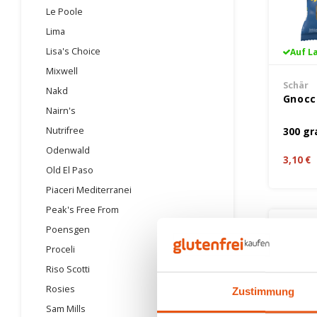
Le Poole
Lima
Lisa's Choice
Auf L
Mixwell
Schär
Nakd
Gnocch
Nairn's
Nutrifree
300 g
Odenwald
3,10 €
Old El Paso
Piaceri Mediterranei
Peak's Free From
Poensgen
Proceli
Riso Scotti
Rosies
Zustimmung
Sam Mills