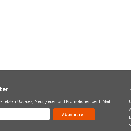
ter
 letzten Updates, Neuigkeiten und Promotionen per E-Mail
Ü
A
Abonnieren
D
V