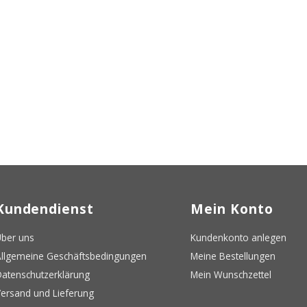
Kundendienst
Mein Konto
ber uns
Kundenkonto anlegen
llgemeine Geschäftsbedingungen
Meine Bestellungen
atenschutzerklärung
Mein Wunschzettel
ersand und Lieferung