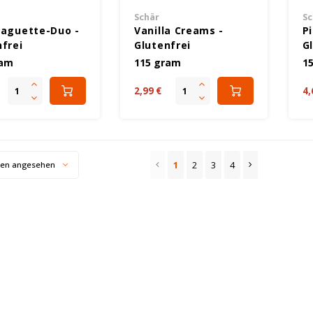
Schär
Sc
Baguette-Duo -
Vanilla Creams -
Pi
nfrei
Glutenfrei
G
ram
115 gram
1
2,99 €
4,
1
2
3
4
ten angesehen