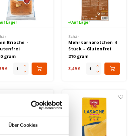
Auf Lager
Auf Lager
här
Schär
ain Brioche -
Mehrkornbrötchen 4
lutenfrei
Stück - Glutenfrei
70 gram
210 gram
39 €
3,49 €
Über Cookies