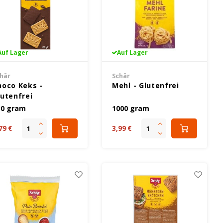
Auf Lager
Auf Lager
här
Schär
hoco Keks -
Mehl - Glutenfrei
lutenfrei
50 gram
1000 gram
79 €
3,99 €