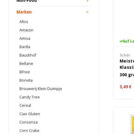
Non-Food
Marken
Allos
Amaizin
Amisa
Auf L
Barilla
Bauckhof
Schär
Meist
Beltane
Klassi
BFree
300 g
Bonvita
3,49 €
Brouwerij Klein Duimpje
Candy Tree
Cereal
Ciao Gluten
Consenza
Corn Crake