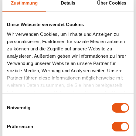
Zustimmung
Details
Über Cookies
Nakd
Diese Webseite verwendet Cookies
Nairn's
Wir verwenden Cookies, um Inhalte und Anzeigen zu
personalisieren, Funktionen für soziale Medien anbieten
Nutrifree
zu können und die Zugriffe auf unsere Website zu
analysieren. Außerdem geben wir Informationen zu Ihrer
Odenwald
Auf Lager
Auf Lager
Verwendung unserer Website an unsere Partner für
soziale Medien, Werbung und Analysen weiter. Unsere
Yakso
Yakso
Old El Paso
Yakso Bio Satésoße
Reisnudeln Weiß Bio -
Partner führen diese Informationen möglicherweise mit
Glutenfrei
Glutenfrei
weiteren Daten zusammen, die Sie ihnen bereitgestellt
Piaceri Mediterranei
275 gram
220 gram
haben oder die sie im Rahmen Ihrer Nutzung der Dienste
gesammelt haben.
5,49 €
3,99 €
Peak's Free From
Einwilligungsauswahl
Notwendig
Poensgen
Präferenzen
Proceli