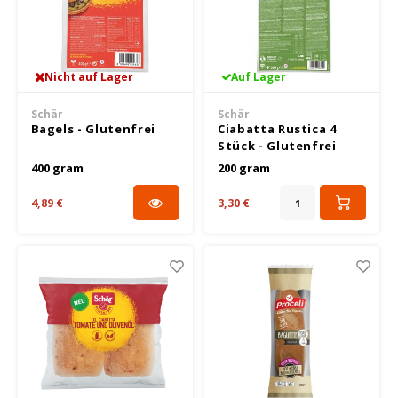
TerraSana
Yakso
Nicht auf Lager
Auf Lager
YAM
Schär
Schär
Bagels - Glutenfrei
Ciabatta Rustica 4
Stück - Glutenfrei
Your Organic Nature
400 gram
200 gram
4,89 €
3,30 €