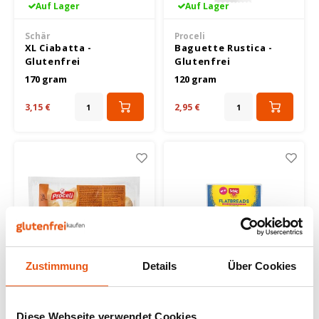
Auf Lager
Auf Lager
Schär
Proceli
XL Ciabatta -
Baguette Rustica -
Glutenfrei
Glutenfrei
170 gram
120 gram
3,15 €
2,95 €
Zustimmung
Details
Über Cookies
Auf Lager
Auf Lager
Proceli
Schär
Schoko-Croissants 4
Fladenbrote -
Diese Webseite verwendet Cookies