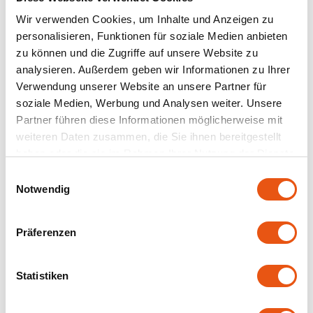
Stück - Glutenfrei
Glutenfrei
Wir verwenden Cookies, um Inhalte und Anzeigen zu
230 gram
180 gram
personalisieren, Funktionen für soziale Medien anbieten
6,60 €
3,60 €
zu können und die Zugriffe auf unsere Website zu
analysieren. Außerdem geben wir Informationen zu Ihrer
Verwendung unserer Website an unsere Partner für
AKTION-
soziale Medien, Werbung und Analysen weiter. Unsere
25%!
Partner führen diese Informationen möglicherweise mit
weiteren Daten zusammen, die Sie ihnen bereitgestellt
haben oder die sie im Rahmen Ihrer Nutzung der Dienste
gesammelt haben.
Einwilligungsauswahl
Notwendig
Auf Lager
Auf Lager
Präferenzen
Schnitzer
Schnitzer
Panini Aktive Hafer
Baguette Klassisch 2
(Haferbrötchen) Bio -
Stück Bio - Glutenfrei
Statistiken
Glutenfrei
180 gram
360 gram
3,99 €
5,39 €
2,89 €