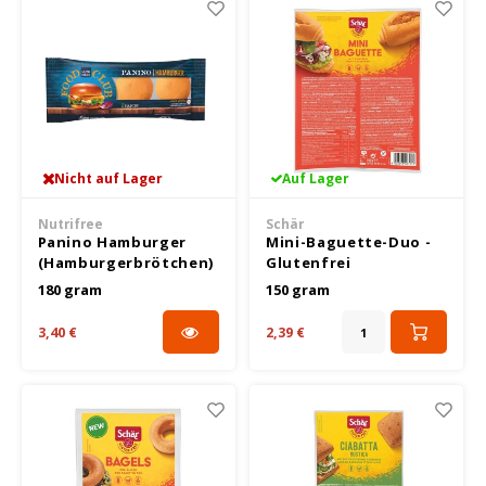
Riso Scotti
Rosies
Sam Mills
Nicht auf Lager
Auf Lager
Schär
Nutrifree
Schär
Panino Hamburger
Mini-Baguette-Duo -
Schnitzer
(Hamburgerbrötchen)
Glutenfrei
- Glutenfrei
180 gram
150 gram
Semper
3,40 €
2,39 €
Sublimix
Swiet moffo
Tasty Me