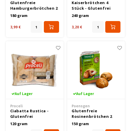
Glutenfreie
Kaiserbrötchen 4
Hamburgerbrötchen 2
Stück - Glutenfrei
Stück.
Joannusmolen
180 gram
240 gram
3,99 €
3,20 €
King Soba
Klepper & Klepper
Leev
Le Pain de Fleurs
Le Poole
Auf Lager
Auf Lager
Lima
Proceli
Poensgen
Ciabatta Rustica -
Glutenfreie
Lisa's Choice
Glutenfrei
Rosinenbrötchen 2
Stück.
120 gram
150 gram
Mixwell