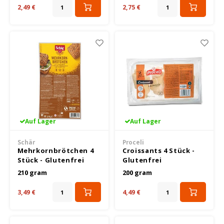
2,49 €
2,75 €
Nakd
Nairn's
Nutrifree
Odenwald
Old El Paso
Auf Lager
Auf Lager
Schär
Proceli
Piaceri Mediterranei
Mehrkornbrötchen 4
Croissants 4 Stück -
Stück - Glutenfrei
Glutenfrei
Peak's Free From
210 gram
200 gram
Poensgen
3,49 €
4,49 €
Proceli