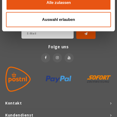
Alle zulassen
Newsletter
Joannusmolen
Bekommen Sie letzten Updates, Neuigkeiten und Promotionen per
Auswahl erlauben
E-Mail
King Soba
Klepper & Klepper
Folge uns
Leev
Le Pain de Fleurs
Le Poole
Lima
Lisa's Choice
Kontakt
Kundendienst
Mixwell