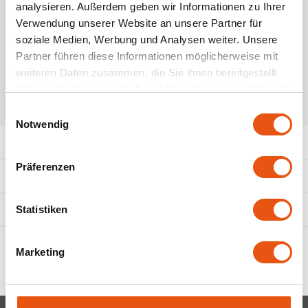
De bron
Frech
analysieren. Außerdem geben wir Informationen zu Ihrer
Verwendung unserer Website an unsere Partner für
Zum Warenkorb hinzufügen
Doves Farm
soziale Medien, Werbung und Analysen weiter. Unsere
Partner führen diese Informationen möglicherweise mit
Elovena
weiteren Daten zusammen, die Sie ihnen bereitgestellt
haben oder die sie im Rahmen Ihrer Nutzung der Dienste
Fiordifrutta
gesammelt haben.
TEILEN:
Einwilligungsauswahl
Notwendig
Horizon
Produktbeschreibung
Präferenzen
Het blauwe huis
Eigenschaften
I Am Glutenfree
Statistiken
Ergänzende Produkte
Il Pane di Anna
Marketing
Incola Glutenfree
Inglese Gluten free