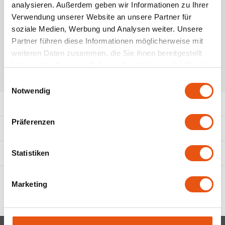
De bron
Frech
analysieren. Außerdem geben wir Informationen zu Ihrer
Verwendung unserer Website an unsere Partner für
Zum Warenkorb hinzufügen
Doves Farm
soziale Medien, Werbung und Analysen weiter. Unsere
Partner führen diese Informationen möglicherweise mit
Elovena
weiteren Daten zusammen, die Sie ihnen bereitgestellt
haben oder die sie im Rahmen Ihrer Nutzung der Dienste
Fiordifrutta
gesammelt haben.
TEILEN:
Einwilligungsauswahl
Notwendig
Horizon
Produktbeschreibung
Präferenzen
Het blauwe huis
Eigenschaften
I Am Glutenfree
Statistiken
Ergänzende Produkte
Il Pane di Anna
Marketing
Incola Glutenfree
Inglese Gluten free