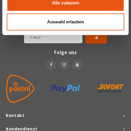
Alle zulassen
Newsletter
Joannusmolen
Bekommen Sie letzten Updates, Neuigkeiten und Promotionen per
Auswahl erlauben
E-Mail
King Soba
Klepper & Klepper
Folge uns
Leev
Le Pain de Fleurs
Le Poole
Lima
Lisa's Choice
Kontakt
Kundendienst
Mixwell