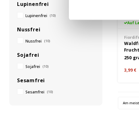
Lupinenfrei
Lupinenfrei
(10)
Auf L
Nussfrei
Fiordif
Nussfrei
(10)
Waldf
Frucht
Sojafrei
Glute
250 g
Sojafrei
(10)
3,99 €
Sesamfrei
Sesamfrei
(10)
Am meis