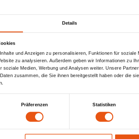
Details
 auf Lager
Auf Lager
Cookies
rutta
Fiordifrutta
Fi
hen
Erdbeer-
A
nhalte und Anzeigen zu personalisieren, Funktionen für soziale
aufstrich Bio -
Fruchtaufstrich Bio -
Bi
Website zu analysieren. Außerdem geben wir Informationen zu I
nfrei
Glutenfrei
ram
250 gram
2
r soziale Medien, Werbung und Analysen weiter. Unsere Partner
 Daten zusammen, die Sie ihnen bereitgestellt haben oder die s
3,99 €
3,
n.
Präferenzen
Statistiken