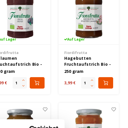
Auf Lager
Auf Lager
ordifrutta
Fiordifrutta
flaumen
Hagebutten
ruchtaufstrich Bio -
Fruchtaufstrich Bio -
lutenfrei
Glutenfrei
50 gram
250 gram
99 €
3,99 €