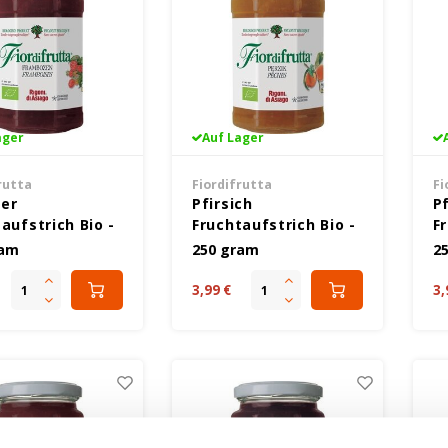
ager
Auf Lager
rutta
Fiordifrutta
Fi
er
Pfirsich
P
aufstrich Bio -
Fruchtaufstrich Bio -
F
nfrei
Glutenfrei
G
ram
250 gram
2
3,99 €
3,