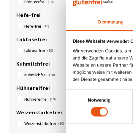
Erdnussfrei
(10)
Hefe-frei
Zustimmung
Hefe-frei
(10)
Nicht
Laktosefrei
Diese Webseite verwendet 
Fiordif
Laktosefrei
Kirsc
Wir verwenden Cookies, um I
(10)
Frucht
und die Zugriffe auf unsere 
Kuhmilchfrei
Glute
250 g
Website an unsere Partner fü
möglicherweise mit weiteren
Kuhmilchfrei
(10)
3,99 €
der Dienste gesammelt habe
Hühnereifrei
Einwilligungsauswahl
Hühnereifrei
(10)
Notwendig
Weizenstärkefrei
Weizenstärkefrei
(10)