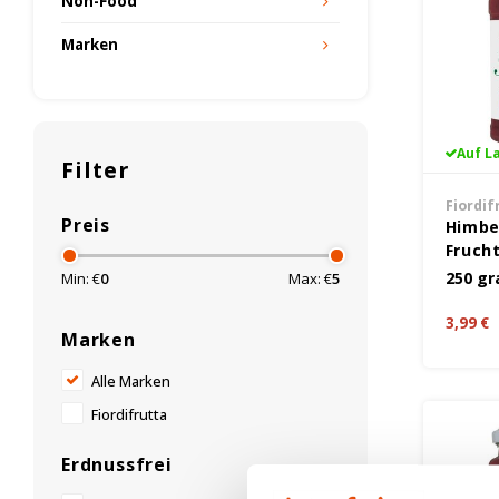
Non-Food
Marken
Auf L
Filter
Fiordif
Preis
Himbe
Frucht
Glute
250 g
Min: €
0
Max: €
5
3,99 €
Marken
Alle Marken
Fiordifrutta
Erdnussfrei