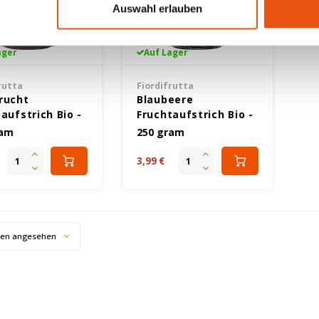
Auswahl erlauben
ager
Auf Lager
rutta
Fiordifrutta
rucht
Blaubeere
aufstrich Bio -
Fruchtaufstrich Bio -
nfrei
Glutenfrei
ram
250 gram
3,99 €
ten angesehen