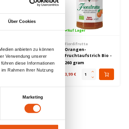
Über Cookies
Auf Lager
Auf Lager
ordifrutta
Fiordifrutta
prikosenfruchtaufstrich
Orangen-
 Medien anbieten zu können
o - Glutenfrei
Fruchtaufstrich Bio -
hrer Verwendung unserer
Glutenfrei
50 gram
260 gram
 führen diese Informationen
ie im Rahmen Ihrer Nutzung
99 €
3,99 €
Marketing