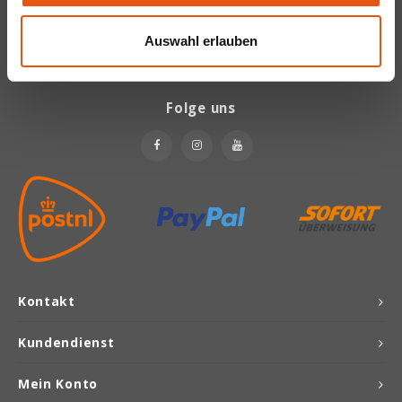
Bekommen Sie letzten Updates, Neuigkeiten und Promotionen per
E-Mail
Auswahl erlauben
Joannusmolen
King Soba
Folge uns
Klepper & Klepper
Leev
Le Pain de Fleurs
Le Poole
Kontakt
Lima
Kundendienst
Lisa's Choice
Mein Konto
Mixwell