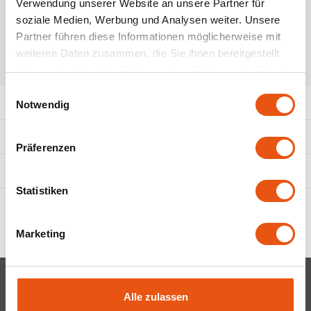
Verwendung unserer Website an unsere Partner für
De bron
Frech
soziale Medien, Werbung und Analysen weiter. Unsere
Partner führen diese Informationen möglicherweise mit
Doves Farm
weiteren Daten zusammen, die Sie ihnen bereitgestellt
TEILEN:
haben oder die sie im Rahmen Ihrer Nutzung der Dienste
Elovena
gesammelt haben.
Einwilligungsauswahl
Produktbeschreibung
Notwendig
Fiordifrutta
Eigenschaften
Horizon
Präferenzen
Ergänzende Produkte
Het blauwe huis
Statistiken
I Am Glutenfree
Marketing
Il Pane di Anna
Incola Glutenfree
Newsletter
Alle zulassen
Inglese Gluten free