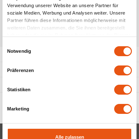
De bron
Frech
Verwendung unserer Website an unsere Partner für
Zum Warenkorb hinzufügen
soziale Medien, Werbung und Analysen weiter. Unsere
Doves Farm
Partner führen diese Informationen möglicherweise mit
weiteren Daten zusammen, die Sie ihnen bereitgestellt
Elovena
haben oder die sie im Rahmen Ihrer Nutzung der Dienste
TEILEN:
gesammelt haben.
Einwilligungsauswahl
Fiordifrutta
Notwendig
Produktbeschreibung
Horizon
Eigenschaften
Präferenzen
Het blauwe huis
Ergänzende Produkte
Statistiken
I Am Glutenfree
Il Pane di Anna
Marketing
Incola Glutenfree
Newsletter
Alle zulassen
Inglese Gluten free