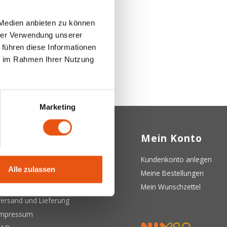
 Medien anbieten zu können
hrer Verwendung unserer
 führen diese Informationen
ie im Rahmen Ihrer Nutzung
Marketing
Kundendienst
Mein Konto
ber uns
Kundenkonto anlegen
Alle zulassen
llgemeine Geschäftsbedingungen
Meine Bestellungen
atenschutzerklärung
Mein Wunschzettel
ersand und Lieferung
Impressum