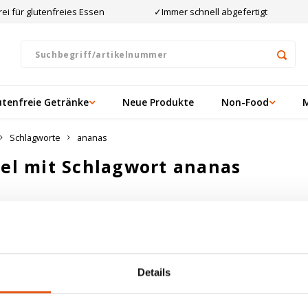
ei für glutenfreies Essen
✓Immer schnell abgefertigt
utenfreie Getränke
Neue Produkte
Non-Food
Schlagworte
ananas
kel mit Schlagwort ananas
ten angesehen
ukte gefunden!...
Details