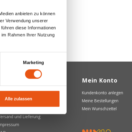
 Medien anbieten zu können
hrer Verwendung unserer
 führen diese Informationen
ie im Rahmen Ihrer Nutzung
Marketing
Kundendienst
Mein Konto
ber uns
Kundenkonto anlegen
Alle zulassen
llgemeine Geschäftsbedingungen
Meine Bestellungen
atenschutzerklärung
Mein Wunschzettel
ersand und Lieferung
Impressum