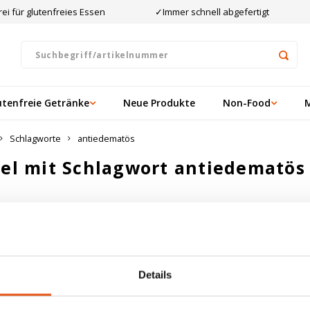
ei für glutenfreies Essen
✓Immer schnell abgefertigt
utenfreie Getränke
Neue Produkte
Non-Food
Schlagworte
antiedematös
kel mit Schlagwort antiedematös
ten angesehen
ukte gefunden!...
Details