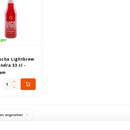
ager
cha Lightbrew
ndra 33 cl -
nfrei
ram
ten angesehen