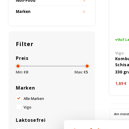
Non-Food
Marken
Auf L
Filter
Vigo
Preis
Kombu
Schisa
Glute
330 g
Min: €
0
Max: €
5
1,89 €
Marken
Alle Marken
Vigo
Am meis
Laktosefrei