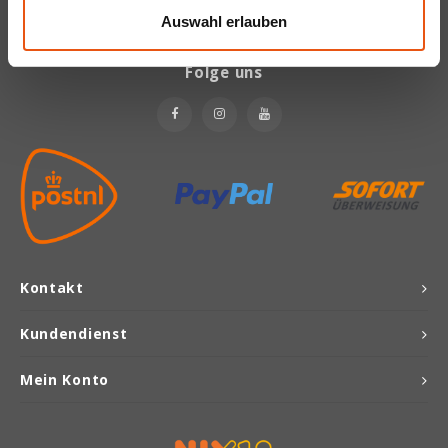
Auswahl erlauben
Joannusmolen
Folge uns
King Soba
Klepper & Klepper
Leev
Le Pain de Fleurs
Kontakt
Le Poole
Kundendienst
Lima
Mein Konto
Lisa's Choice
Mixwell