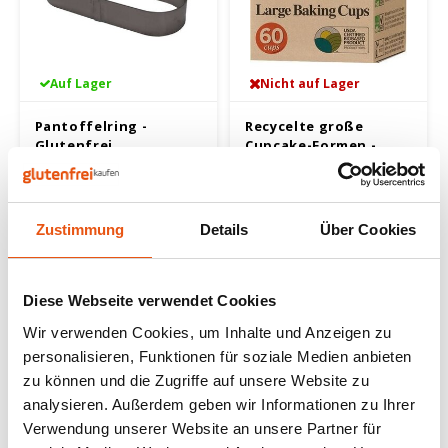
Nüsse, Samen & Superfood
BFree
Lager
Panie
Schok
Gepuf
Schla
Veget
Bewusste Ernährung
Bonvita
Tripel
Backv
Frisc
Auf Lager
Nicht auf Lager
Glute
Produ
Brouwerij Klein Duimpje
Porte
Back-
Waffe
Pantoffelring -
Recycelte große
Flock
Küche
Glutenfrei
Cupcake-Formen -
Candy Tree
Weißb
Glutenfrei
220 gram
60 gram
Zwieb
Koch
Cereal
Ander
10,99 €
1,79 €
Zustimmung
Details
Über Cookies
Reisw
Ciao Gluten
Blond
Brota
Diese Webseite verwendet Cookies
Consenza
Pale A
Wir verwenden Cookies, um Inhalte und Anzeigen zu
Frühs
Corn Crake
Bock
personalisieren, Funktionen für soziale Medien anbieten
zu können und die Zugriffe auf unsere Website zu
Grissi
analysieren. Außerdem geben wir Informationen zu Ihrer
Damhert
Winte
Verwendung unserer Website an unsere Partner für
Süße 
Nicht auf Lager