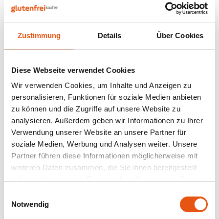
Nüsse, Samen & Superfood
BFree
Lager
Panie
Schok
Gepuf
Schla
Veget
Bewusste Ernährung
Bonvita
Tripel
Zustimmung
Details
Über Cookies
Backv
Frisc
Auf Lager
Glute
Produ
Brouwerij Klein Duimpje
Porte
Back-
Waffe
Turtle
Flock
Küche
Marshmallow
Diese Webseite verwendet Cookies
Candy Tree
Weißb
Crunchies Bio 300
Wir verwenden Cookies, um Inhalte und Anzeigen zu
Gramm - Glutenfrei
300 gram
Zwieb
Koch
personalisieren, Funktionen für soziale Medien anbieten
Cereal
Ander
zu können und die Zugriffe auf unsere Website zu
5,29 €
Reisw
analysieren. Außerdem geben wir Informationen zu Ihrer
Ciao Gluten
Blond
Verwendung unserer Website an unsere Partner für
Brota
soziale Medien, Werbung und Analysen weiter. Unsere
Consenza
Pale A
Partner führen diese Informationen möglicherweise mit
Frühs
Anzeigen:
24
weiteren Daten zusammen, die Sie ihnen bereitgestellt
Corn Crake
Bock
haben oder die sie im Rahmen Ihrer Nutzung der Dienste
Grissi
gesammelt haben.
Einwilligungsauswahl
Damhert
Winte
Notwendig
Süße 