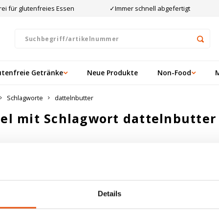
ei für glutenfreies Essen
✓Immer schnell abgefertigt
utenfreie Getränke
Neue Produkte
Non-Food
Schlagworte
dattelnbutter
kel mit Schlagwort dattelnbutter
ten angesehen
ukte gefunden!...
Details