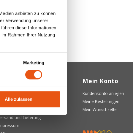
 Medien anbieten zu können
hrer Verwendung unserer
 führen diese Informationen
ie im Rahmen Ihrer Nutzung
Marketing
Kundendienst
Mein Konto
ber uns
Kundenkonto anlegen
Alle zulassen
llgemeine Geschäftsbedingungen
Meine Bestellungen
atenschutzerklärung
Mein Wunschzettel
ersand und Lieferung
Impressum