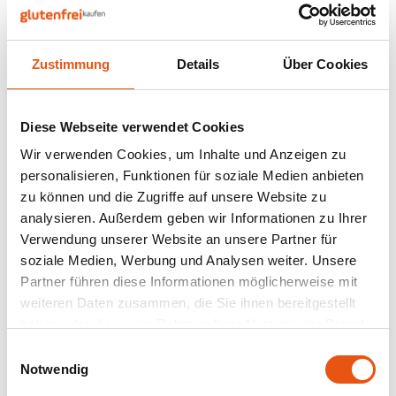
Nüsse, Samen & Superfood
BFree
Lager
Panie
Schok
Gepuf
Schla
Veget
Bewusste Ernährung
Bonvita
Tripel
Zustimmung
Details
Über Cookies
Backv
Frisc
Auf Lager
Glute
Produ
Brouwerij Klein Duimpje
Porte
Back-
Waffe
Sublimix
Flock
Küche
Salatdressing
Diese Webseite verwendet Cookies
Candy Tree
Weißb
Französisch 200
Wir verwenden Cookies, um Inhalte und Anzeigen zu
Gramm - Glutenfrei
250 gram
Zwieb
Koch
personalisieren, Funktionen für soziale Medien anbieten
Cereal
Ander
zu können und die Zugriffe auf unsere Website zu
7,49 €
Reisw
analysieren. Außerdem geben wir Informationen zu Ihrer
Ciao Gluten
Blond
Verwendung unserer Website an unsere Partner für
Brota
soziale Medien, Werbung und Analysen weiter. Unsere
Consenza
Pale A
Partner führen diese Informationen möglicherweise mit
Frühs
Anzeigen:
24
weiteren Daten zusammen, die Sie ihnen bereitgestellt
Corn Crake
Bock
haben oder die sie im Rahmen Ihrer Nutzung der Dienste
Grissi
gesammelt haben.
Einwilligungsauswahl
Damhert
Winte
Notwendig
Süße 