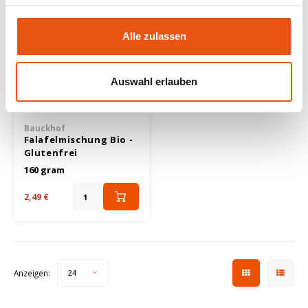
Nakd
Alle zulassen
Nairn's
Auswahl erlauben
Nutrifree
Auf Lager
Bauckhof
Odenwald
Falafelmischung Bio -
Glutenfrei
Old El Paso
160 gram
Piaceri Mediterranei
2,49 €
Peak's Free From
Poensgen
Anzeigen:
24
Proceli