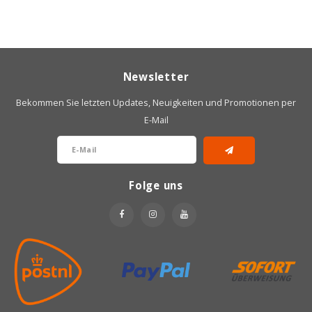
Riso Scotti
Rosies
Newsletter
Sam Mills
Bekommen Sie letzten Updates, Neuigkeiten und Promotionen per
E-Mail
Schär
Schnitzer
Folge uns
Semper
Sublimix
Swiet moffo
Tasty Me