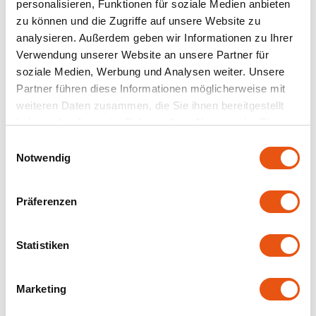
personalisieren, Funktionen für soziale Medien anbieten
zu können und die Zugriffe auf unsere Website zu
Joannusmolen
analysieren. Außerdem geben wir Informationen zu Ihrer
Verwendung unserer Website an unsere Partner für
King Soba
soziale Medien, Werbung und Analysen weiter. Unsere
Partner führen diese Informationen möglicherweise mit
Klepper & Klepper
weiteren Daten zusammen, die Sie ihnen bereitgestellt
haben oder die sie im Rahmen Ihrer Nutzung der Dienste
Leev
gesammelt haben.
Einwilligungsauswahl
Nicht auf Lager
Nicht auf Lager
Notwendig
Le Pain de Fleurs
Peak's Free From
Peak's Free From
Vegane (N) Omelett-
Xanthangummi -
Präferenzen
Le Poole
Mischung - Glutenfrei
Glutenfrei
250 gram
200 gram
Lima
Statistiken
3,79 €
7,99 €
Lisa's Choice
Marketing
Mixwell