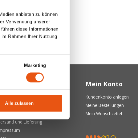
 Medien anbieten zu können
hrer Verwendung unserer
 führen diese Informationen
ie im Rahmen Ihrer Nutzung
Marketing
Kundendienst
Mein Konto
ber uns
Kundenkonto anlegen
Alle zulassen
llgemeine Geschäftsbedingungen
Meine Bestellungen
atenschutzerklärung
Mein Wunschzettel
ersand und Lieferung
Impressum