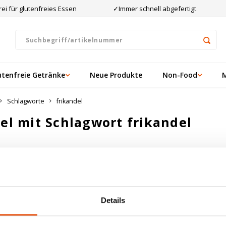
ei für glutenfreies Essen
✓Immer schnell abgefertigt
utenfreie Getränke
Neue Produkte
Non-Food
Schlagworte
frikandel
kel mit Schlagwort frikandel
ten angesehen
ukte gefunden!...
Details