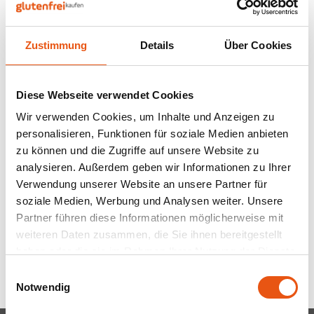
Nüsse, Samen & Superfood
BFree
Lager
Panie
Schok
Gepuf
Schla
Veget
Bewusste Ernährung
Bonvita
Tripel
Zustimmung
Details
Über Cookies
Backv
Frisc
Auf Lager
Auf Lager
Glute
Produ
Brouwerij Klein Duimpje
Porte
Back-
Waffe
Ghee Butterschmalz
Ghee Butteröl Klein
Diese Webseite verwendet Cookies
Flock
Küche
Groß Bio - Glutenfrei
Bio - Glutenfrei.
Candy Tree
Weißb
Wir verwenden Cookies, um Inhalte und Anzeigen zu
500 gram
230 gram
Zwieb
Koch
personalisieren, Funktionen für soziale Medien anbieten
Cereal
Ander
16,25 €
8,49 €
zu können und die Zugriffe auf unsere Website zu
Reisw
analysieren. Außerdem geben wir Informationen zu Ihrer
Ciao Gluten
Blond
Verwendung unserer Website an unsere Partner für
Brota
soziale Medien, Werbung und Analysen weiter. Unsere
Consenza
Pale A
Partner führen diese Informationen möglicherweise mit
Anzeigen:
24
Frühs
weiteren Daten zusammen, die Sie ihnen bereitgestellt
Corn Crake
Bock
haben oder die sie im Rahmen Ihrer Nutzung der Dienste
Grissi
gesammelt haben.
Einwilligungsauswahl
Damhert
Winte
Notwendig
Süße 