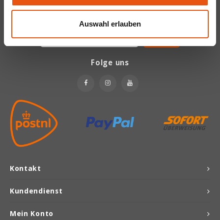
Bekommen Sie letzten Updates, Neuigkeiten und Promotionen per
E-Mail
Joannusmolen
Auswahl erlauben
King Soba
Folge uns
Klepper & Klepper
Leev
Le Pain de Fleurs
Le Poole
Kontakt
Lima
Kundendienst
Lisa's Choice
Mein Konto
Mixwell