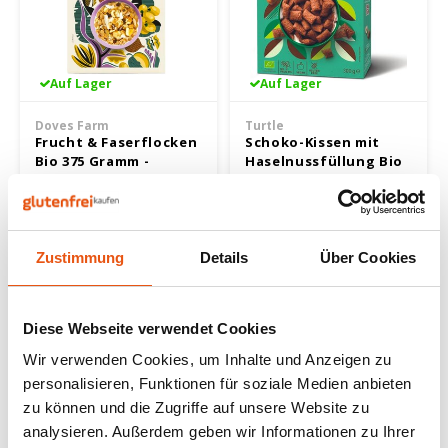
Nüsse, Samen & Superfood
BFree
Lager
Panie
Schok
Gepuf
Schla
Veget
Bewusste Ernährung
Bonvita
Tripel
Backv
Frisc
Auf Lager
Auf Lager
Glute
Produ
Brouwerij Klein Duimpje
Porte
Back-
Waffe
Doves Farm
Turtle
Flock
Küche
Frucht & Faserflocken
Schoko-Kissen mit
Candy Tree
Weißb
Bio 375 Gramm -
Haselnussfüllung Bio
Glutenfrei
300 Gramm -
375 gram
300 gram
Zwieb
Koch
Glutenfrei
Cereal
Ander
6,99 €
5,99 €
Reisw
Zustimmung
Details
Über Cookies
Ciao Gluten
Blond
Brota
Consenza
Pale A
Diese Webseite verwendet Cookies
Frühs
Corn Crake
Bock
Wir verwenden Cookies, um Inhalte und Anzeigen zu
Grissi
personalisieren, Funktionen für soziale Medien anbieten
Damhert
Winte
zu können und die Zugriffe auf unsere Website zu
Süße 
analysieren. Außerdem geben wir Informationen zu Ihrer