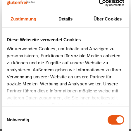
Nüsse, Samen & Superfood
BFree
Lager
Panie
Schok
Gepuf
Schla
Veget
Bewusste Ernährung
Bonvita
Tripel
Zustimmung
Details
Über Cookies
Backv
Frisc
Auf Lager
Glute
Produ
Brouwerij Klein Duimpje
Porte
Back-
Waffe
Maria Kekse 380
Diese Webseite verwendet Cookies
Flock
Küche
Gramm - Glutenfrei
Candy Tree
Weißb
Wir verwenden Cookies, um Inhalte und Anzeigen zu
380 gram
Zwieb
Koch
personalisieren, Funktionen für soziale Medien anbieten
Cereal
Ander
3,99 €
zu können und die Zugriffe auf unsere Website zu
Reisw
analysieren. Außerdem geben wir Informationen zu Ihrer
Ciao Gluten
Blond
Verwendung unserer Website an unsere Partner für
Brota
soziale Medien, Werbung und Analysen weiter. Unsere
Consenza
Pale A
Partner führen diese Informationen möglicherweise mit
Anzeigen:
24
Frühs
weiteren Daten zusammen, die Sie ihnen bereitgestellt
Corn Crake
Bock
haben oder die sie im Rahmen Ihrer Nutzung der Dienste
Grissi
gesammelt haben.
Einwilligungsauswahl
Damhert
Winte
Notwendig
Süße 