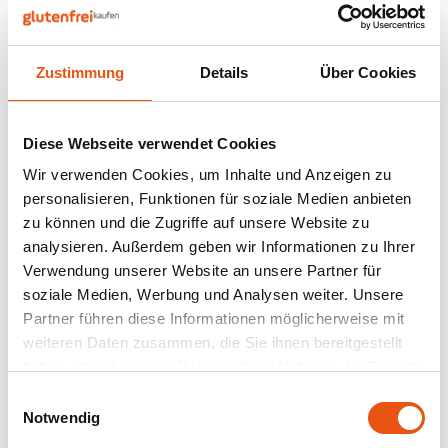
Nüsse, Samen & Superfood
BFree
Lager
Panie
Schok
Gepuf
Schla
Veget
Bewusste Ernährung
Bonvita
Tripel
Zustimmung
Details
Über Cookies
Backv
Frisc
Auf Lager
Glute
Produ
Brouwerij Klein Duimpje
Porte
Back-
Waffe
Rhythm 108
Flock
Küche
Pralinenkeks Bio 50
Diese Webseite verwendet Cookies
Candy Tree
Weißb
Gramm - Glutenfrei
Wir verwenden Cookies, um Inhalte und Anzeigen zu
50 gram
Zwieb
Koch
personalisieren, Funktionen für soziale Medien anbieten
Cereal
Ander
zu können und die Zugriffe auf unsere Website zu
2,19 €
Reisw
analysieren. Außerdem geben wir Informationen zu Ihrer
Ciao Gluten
Blond
Verwendung unserer Website an unsere Partner für
Brota
soziale Medien, Werbung und Analysen weiter. Unsere
Consenza
Pale A
Partner führen diese Informationen möglicherweise mit
Frühs
Anzeigen:
24
weiteren Daten zusammen, die Sie ihnen bereitgestellt
Corn Crake
Bock
haben oder die sie im Rahmen Ihrer Nutzung der Dienste
Grissi
gesammelt haben.
Einwilligungsauswahl
Damhert
Winte
Notwendig
Süße 