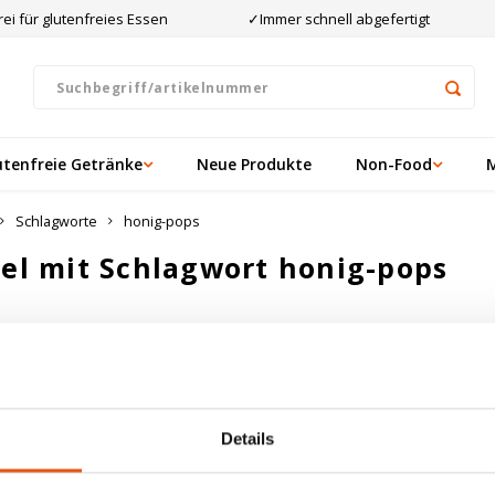
ei für glutenfreies Essen
✓Immer schnell abgefertigt
utenfreie Getränke
Neue Produkte
Non-Food
Schlagworte
honig-pops
kel mit Schlagwort honig-pops
ten angesehen
ukte gefunden!...
Details