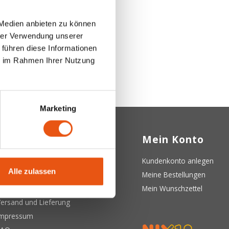
 Medien anbieten zu können
hrer Verwendung unserer
 führen diese Informationen
ie im Rahmen Ihrer Nutzung
Marketing
Kundendienst
Mein Konto
ber uns
Kundenkonto anlegen
Alle zulassen
llgemeine Geschäftsbedingungen
Meine Bestellungen
atenschutzerklärung
Mein Wunschzettel
ersand und Lieferung
Impressum