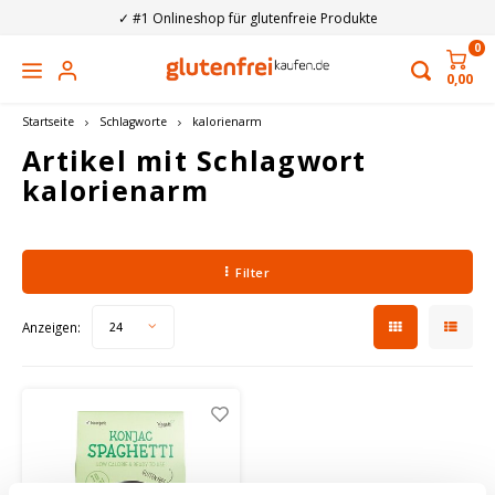
✓ #1 Onlineshop für glutenfreie Produkte
0
0,00
Hoofdmenu / glutenfreie getränke
Hoofdmenu / glutenfreies essen
Hoofdmenu / non-food
Hoofdmenu / marken
Hoofdmenu 
Hoofdmen
Hoofdme
Hoofdme
Hoofdme
Hoofdme
Hoofdme
Hoofdme
Hoofdme
Hoofdme
Hoofdm
backzutat
backzutat
backzutat
backzutat
back
Glutenfreie Getränke
Glutenfreies essen
Non-Food
Marken
Startseite
Schlagworte
kalorienarm
saucen & ge
Sü
Artikel mit Schlagwort
kalorienarm
Brot, Brotaufstrich & Frühstücksprodukte
Bier
Toastbeutel
Allos
Alkoh
Hafer
Tee
Brotm
Kekse
Pasta
Erfri
Spülm
Schni
Fisch
Baby
Energ
Biolo
Backzutaten
Pflanzliche Getränke
Backformen
Amaizin
Amber
Reisd
Kaffe
Glute
Kuche
Reis 
Säfte
Reini
Brötc
Soße
Pizza
Samen
Vegan
Filter
Süßigkeiten, Kekse, Chips & Gebäck
Kaffee & Tee
Nahrungsergänzungsmittel auf Deutsch
Amisa
Doppe
Mande
Loser
Pfan
Schok
Nude
Komb
Wasch
Aufb
Öle &
Torti
Nüsse
Low-
Anzeigen:
24
Pasta, Reis & Nudeln
Erfrischungsgetränk
Haushaltsartikel
Barilla
Fruch
Sojag
Die A
Kuche
Süßig
Gefül
Crack
Hülse
Nacht
Kohle
Suppen, Saucen & Gewürze
Apfelwein
Bücher
Bauckhof
IPA Bi
Baris
Zucke
Chips
Cornf
Brüh
Ferti
Fertig & Bereit
Biologisch
Sonstiges
Beltane
Pilse
Ande
Backt
Eiswa
Müsli
Supp
Ferti