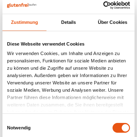
Nüsse, Samen & Superfood
BFree
Lager
Panie
Schok
Gepuf
Schla
Veget
Bewusste Ernährung
Bonvita
Tripel
Zustimmung
Details
Über Cookies
Backv
Frisc
Nicht auf Lager
Glute
Produ
Brouwerij Klein Duimpje
Porte
Back-
Waffe
TerraSana
Flock
Küche
Konjac Spaghetti Bio
Diese Webseite verwendet Cookies
Candy Tree
Weißb
330 Gramm -
Wir verwenden Cookies, um Inhalte und Anzeigen zu
Glutenfrei
330 gram
Zwieb
Koch
personalisieren, Funktionen für soziale Medien anbieten
Cereal
Ander
zu können und die Zugriffe auf unsere Website zu
3,99 €
Reisw
analysieren. Außerdem geben wir Informationen zu Ihrer
Ciao Gluten
Blond
Verwendung unserer Website an unsere Partner für
Brota
soziale Medien, Werbung und Analysen weiter. Unsere
Consenza
Pale A
Partner führen diese Informationen möglicherweise mit
Frühs
Anzeigen:
24
weiteren Daten zusammen, die Sie ihnen bereitgestellt
Corn Crake
Bock
haben oder die sie im Rahmen Ihrer Nutzung der Dienste
Grissi
gesammelt haben.
Einwilligungsauswahl
Damhert
Winte
Notwendig
Süße 