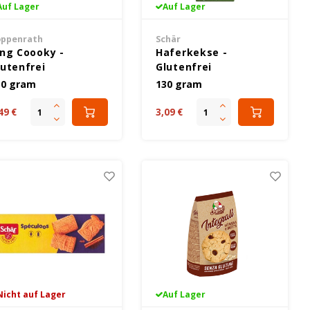
Auf Lager
Auf Lager
ppenrath
Schär
ing Coooky -
Haferkekse -
lutenfrei
Glutenfrei
50 gram
130 gram
49 €
3,09 €
Nicht auf Lager
Auf Lager