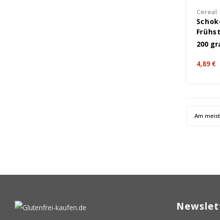
Cereal
Schok
Frühs
Glute
200 g
4,89 €
Am meis
Newslet