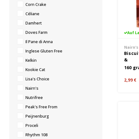
Corn Crake
Céliane
Damhert
Doves Farm
Auf L
Il Pane di Anna
Nairn's
Inglese Gluten Free
Biscu
&
Kelkin
Schok
160 g
Kookie Cat
- Glut
Lisa's Choice
2,99 €
Nairn's
Nutrifree
Peak's Free From
Peijnenburg
Proceli
Rhythm 108