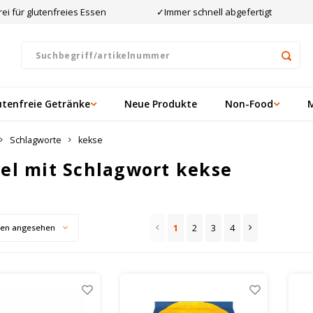
ei für glutenfreies Essen
✓Immer schnell abgefertigt
utenfreie Getränke
Neue Produkte
Non-Food
Schlagworte
kekse
kel mit Schlagwort kekse
1
2
3
4
ten angesehen