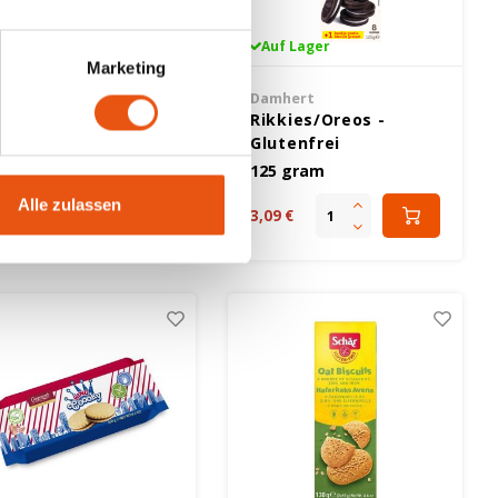
Auf Lager
Auf Lager
Marketing
irn's
Damhert
iscuit Breaks Hafer
Rikkies/Oreos -
 Ingwerstängel -
Glutenfrei
lutenfrei
60 gram
125 gram
Alle zulassen
99 €
3,09 €