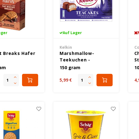
ager
Auf Lager
Kelkin
Co
it Breaks Hafer
Marshmallow-
C
Teekuchen -
S
oladenstückchen
Glutenfrei
ram
150 gram
1
enfrei
5,99 €
4,