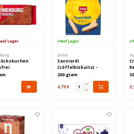
 auf Lager
Auf Lager
nburg
Schär
In
tückskuchen
Savoiardi
Cr
nfrei
(Löffelbiskuits) -
K
Glutenfrei
G
ram
200 gram
3
4,79 €
3,