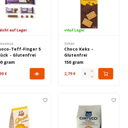
Nicht auf Lager
Auf Lager
nsenza
Schär
hoco-Teff-Finger 5
Choco Keks -
tück - Glutenfrei
Glutenfrei
00 gram
150 gram
99 €
2,79 €