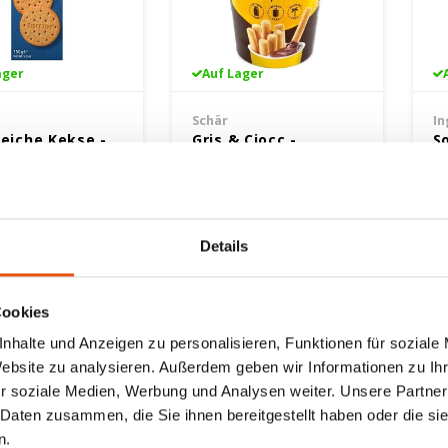
ager
Auf Lager
Schär
In
reiche Kekse -
Gris & Ciocc -
S
nfrei
Glutenfrei
K
G
ram
52 gram
3
2,29 €
3,
Details
Cookies
nhalte und Anzeigen zu personalisieren, Funktionen für soziale
Website zu analysieren. Außerdem geben wir Informationen zu I
r soziale Medien, Werbung und Analysen weiter. Unsere Partner
 Daten zusammen, die Sie ihnen bereitgestellt haben oder die s
n.