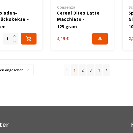
Consenza
Sc
oladen-
Cereal Bites Latte
S
tückskekse -
Macchiato -
G
nfrei
Glutenfrei
ram
125 gram
1
4,19 €
2,
1
2
3
4
ten angesehen
ter