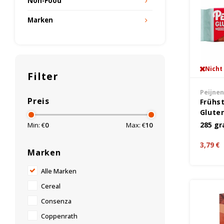
Non-Food
Marken
Nicht
Filter
Peijne
Preis
Frühs
Glute
285 g
Min: €
0
Max: €
10
3,79 €
Marken
Alle Marken
Cereal
Consenza
Coppenrath