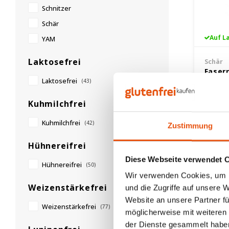
Schnitzer
Schär
Auf L
YAM
Laktosefrei
Schär
Faser
Laktosefrei
(43)
Glute
150 g
Kuhmilchfrei
2,25 €
Kuhmilchfrei
(42)
Zustimmung
Hühnereifrei
Diese Webseite verwendet 
Hühnereifrei
(50)
Wir verwenden Cookies, um I
Weizenstärkefrei
und die Zugriffe auf unsere 
Website an unsere Partner fü
Weizenstärkefrei
(77)
möglicherweise mit weiteren
der Dienste gesammelt habe