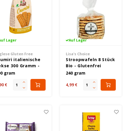
Auf Lager
Auf Lager
glese Gluten Free
Lisa's Choice
umiri italienische
Stroopwafeln 8 Stück
ekse 300 Gramm -
Bio - Glutenfrei
lutenfrei
00 gram
240 gram
90 €
4,99 €