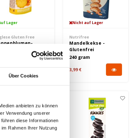
Auf Lager
Nicht auf Lager
glese Gluten Free
Nutrifree
onnenblumen-
Mandelkekse -
aramell-Kekse 300
Glutenfrei
ramm - Glutenfrei
00 gram
240 gram
99 €
3,99 €
Über Cookies
 Medien anbieten zu können
hrer Verwendung unserer
 führen diese Informationen
ie im Rahmen Ihrer Nutzung