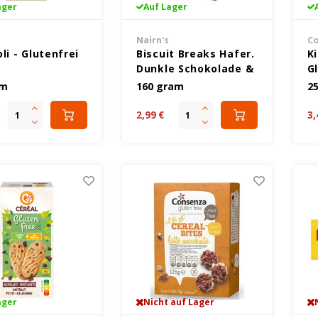
ager
Auf Lager
Nairn's
Co
li - Glutenfrei
Biscuit Breaks Hafer.
K
Dunkle Schokolade &
G
Kokosnuss -
am
160 gram
2
Glutenfrei
2,99 €
3,
ager
Nicht auf Lager