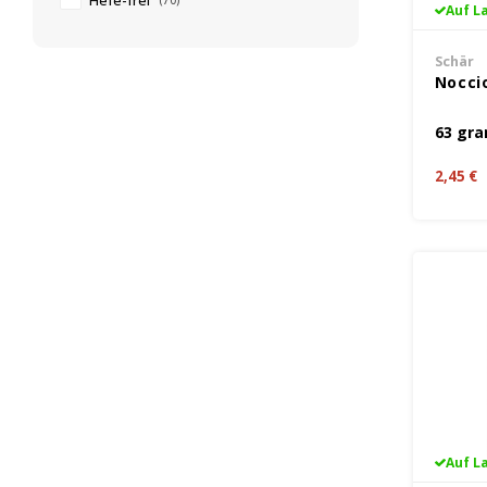
Hefe-frei
(70)
Auf L
Schär
Noccio
63 gr
2,45 €
Auf L