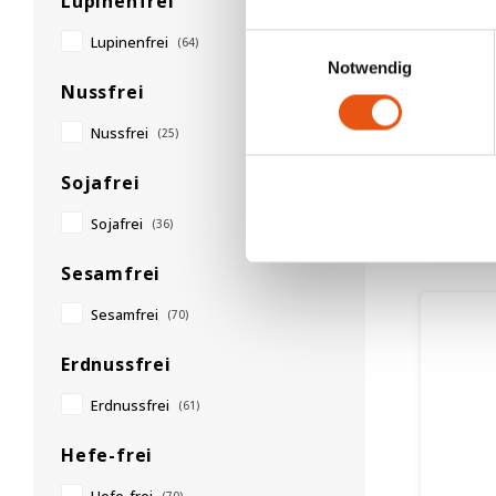
Lupinenfrei
Einwilligungsauswahl
Lupinenfrei
(64)
Auf L
Notwendig
Nussfrei
Schär
Butte
Nussfrei
(25)
Glute
150 g
Sojafrei
2,90 €
Sojafrei
(36)
Sesamfrei
Sesamfrei
(70)
Erdnussfrei
Erdnussfrei
(61)
Hefe-frei