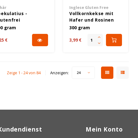
här
Inglese Gluten Free
pekulatius -
Vollkornkekse mit
lutenfrei
Hafer und Rosinen
300 Gramm -
00 gram
300 gram
Glutenfrei
25 €
3,99 €
Zeige 1 - 24 von 84
Anzeigen:
24
Kundendienst
Mein Konto