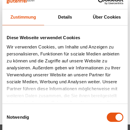
Nüsse, Samen & Superfood
BFree
Lager
Panie
Schok
Gepuf
Schla
Veget
Auf Lager
Nicht auf Lager
Zustimmung
Details
Über Cookies
Bewusste Ernährung
Bonvita
Tripel
Backv
Frisc
Glute
Produ
Doves Farm
Peak's Free From
Brouwerij Klein Duimpje
Porte
Frucht & Faserflocken
Haferkleie 300 Gramm
Back-
Waffe
Diese Webseite verwendet Cookies
Bio 375 Gramm -
- Glutenfrei
Flock
Küche
Glutenfrei
375 gram
300 gram
Candy Tree
Weißb
Wir verwenden Cookies, um Inhalte und Anzeigen zu
personalisieren, Funktionen für soziale Medien anbieten
Zwieb
Koch
6,99 €
3,19 €
Cereal
Ander
zu können und die Zugriffe auf unsere Website zu
analysieren. Außerdem geben wir Informationen zu Ihrer
Reisw
Verwendung unserer Website an unsere Partner für
Ciao Gluten
Blond
soziale Medien, Werbung und Analysen weiter. Unsere
Brota
Partner führen diese Informationen möglicherweise mit
Consenza
Pale A
Anzeigen:
24
weiteren Daten zusammen, die Sie ihnen bereitgestellt
Frühs
haben oder die sie im Rahmen Ihrer Nutzung der Dienste
Corn Crake
Bock
gesammelt haben.
Grissi
Einwilligungsauswahl
Notwendig
Damhert
Winte
Süße 