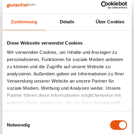
Nüsse, Samen & Superfood
BFree
Lager
Panie
Schok
Gepuf
Schla
Veget
Bewusste Ernährung
Bonvita
Tripel
Zustimmung
Details
Über Cookies
Backv
Frisc
Nicht auf Lager
Glute
Produ
Brouwerij Klein Duimpje
Porte
Back-
Waffe
TerraSana
Flock
Küche
Fudge Choco Bio 150
Diese Webseite verwendet Cookies
Candy Tree
Weißb
Gramm - Glutenfrei
Wir verwenden Cookies, um Inhalte und Anzeigen zu
150 gram
Zwieb
Koch
personalisieren, Funktionen für soziale Medien anbieten
Cereal
Ander
zu können und die Zugriffe auf unsere Website zu
3,39 €
Reisw
analysieren. Außerdem geben wir Informationen zu Ihrer
Ciao Gluten
Blond
Verwendung unserer Website an unsere Partner für
Brota
soziale Medien, Werbung und Analysen weiter. Unsere
Consenza
Pale A
Partner führen diese Informationen möglicherweise mit
Frühs
Anzeigen:
24
weiteren Daten zusammen, die Sie ihnen bereitgestellt
Corn Crake
Bock
haben oder die sie im Rahmen Ihrer Nutzung der Dienste
Grissi
gesammelt haben.
Einwilligungsauswahl
Damhert
Winte
Notwendig
Süße 