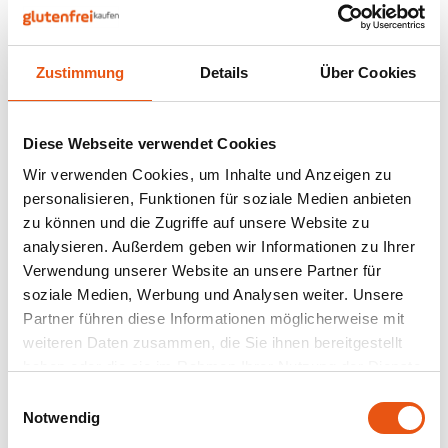
Nüsse, Samen & Superfood
BFree
Lager
Panie
Schok
Gepuf
Schla
Veget
Bewusste Ernährung
Bonvita
Tripel
Zustimmung
Details
Über Cookies
Backv
Frisc
Nicht auf Lager
Auf Lager
Glute
Produ
Brouwerij Klein Duimpje
Porte
Back-
Waffe
Het Blauwe Huis
Vigo
Flock
Küche
Ringelblume 20 Gramm
Kombucha Lightbrew
Diese Webseite verwendet Cookies
Candy Tree
Weißb
Bio - Glutenfrei
Schisandra 33 cl -
Wir verwenden Cookies, um Inhalte und Anzeigen zu
Glutenfrei
20 gram
330 gram
Zwieb
Koch
personalisieren, Funktionen für soziale Medien anbieten
Cereal
Ander
zu können und die Zugriffe auf unsere Website zu
2,89 €
1,89 €
Reisw
analysieren. Außerdem geben wir Informationen zu Ihrer
Ciao Gluten
Blond
Verwendung unserer Website an unsere Partner für
Brota
soziale Medien, Werbung und Analysen weiter. Unsere
Consenza
Pale A
Partner führen diese Informationen möglicherweise mit
Frühs
Anzeigen:
24
weiteren Daten zusammen, die Sie ihnen bereitgestellt
Corn Crake
Bock
haben oder die sie im Rahmen Ihrer Nutzung der Dienste
Grissi
gesammelt haben.
Einwilligungsauswahl
Damhert
Winte
Notwendig
Süße 