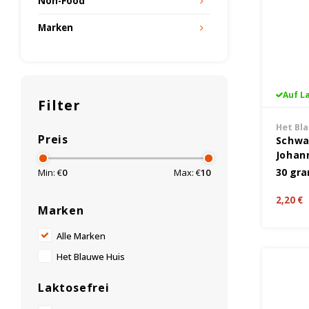
Non-Food
Marken
Auf L
Filter
Het Bl
Preis
Schwa
Johan
Kräut
30 gr
Min: €
0
Max: €
10
Gramm
2,20 €
Marken
Alle Marken
Het Blauwe Huis
Laktosefrei