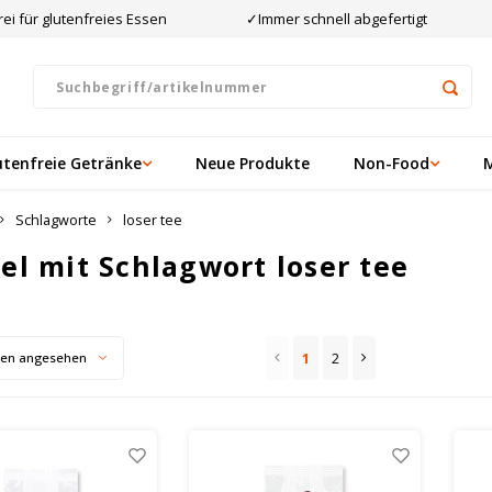
ei für glutenfreies Essen
✓Immer schnell abgefertigt
utenfreie Getränke
Neue Produkte
Non-Food
Schlagworte
loser tee
kel mit Schlagwort loser tee
1
2
ten angesehen