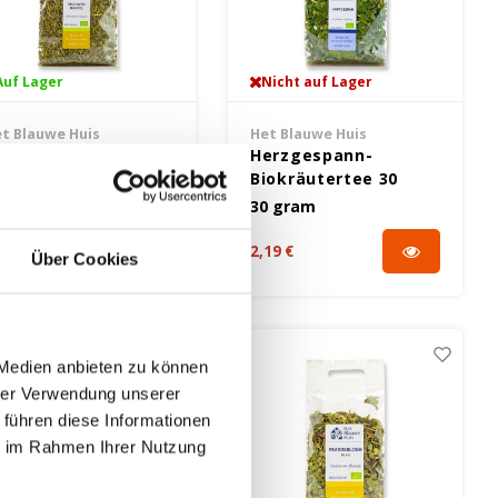
Auf Lager
Nicht auf Lager
t Blauwe Huis
Het Blauwe Huis
rauenmantel
Herzgespann-
eekräuter Bio 25
Biokräutertee 30
ramm - Glutenfrei
Gramm - Glutenfrei
5 gram
30 gram
49 €
2,19 €
Über Cookies
 Medien anbieten zu können
hrer Verwendung unserer
 führen diese Informationen
ie im Rahmen Ihrer Nutzung