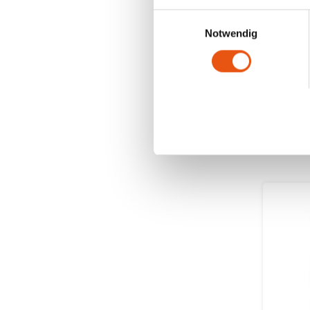
Einwilligungsauswahl
Nicht
Notwendig
Teefil
Glute
50 gr
2,99 €