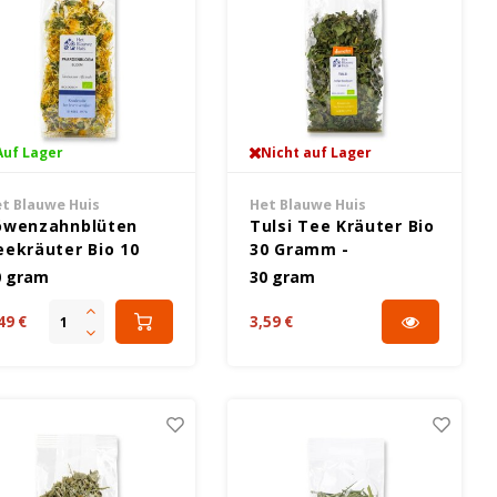
Auf Lager
Nicht auf Lager
t Blauwe Huis
Het Blauwe Huis
öwenzahnblüten
Tulsi Tee Kräuter Bio
eekräuter Bio 10
30 Gramm -
ramm - Glutenfrei
Glutenfrei
0 gram
30 gram
49 €
3,59 €