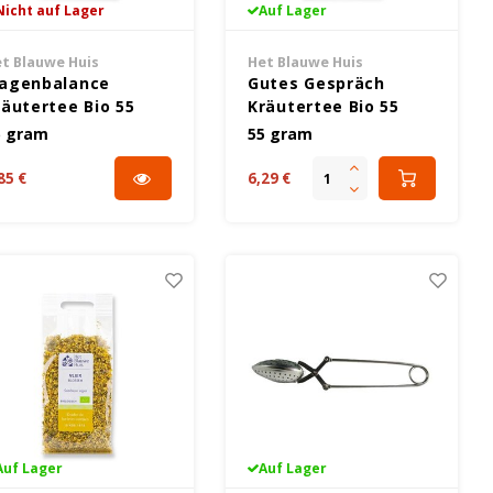
Nicht auf Lager
Auf Lager
t Blauwe Huis
Het Blauwe Huis
agenbalance
Gutes Gespräch
räutertee Bio 55
Kräutertee Bio 55
ramm - Glutenfrei
Gramm - Glutenfrei
5 gram
55 gram
85 €
6,29 €
Auf Lager
Auf Lager