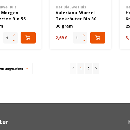
auwe Huis
Het Blauwe Huis
He
 Morgen
Valeriana-Wurzel
H
ertee Bio 55
Teekräuter Bio 30
K
 - Glutenfrei
Gramm - Glutenfrei
G
am
30 gram
2
2,69 €
3,
1
2
ten angesehen
ter