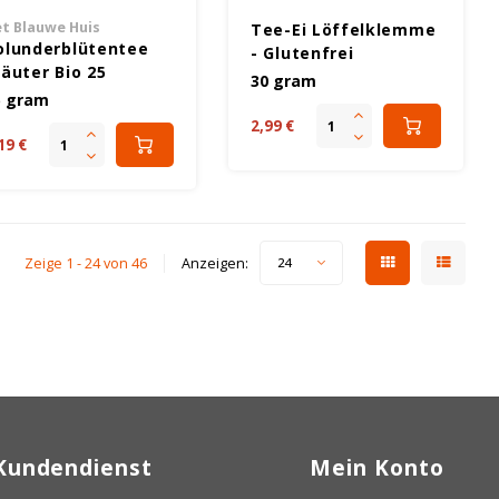
t Blauwe Huis
Tee-Ei Löffelklemme
olunderblütentee
- Glutenfrei
räuter Bio 25
30 gram
ramm - Glutenfrei
5 gram
2,99 €
19 €
Zeige 1 - 24 von 46
Anzeigen:
24
Kundendienst
Mein Konto