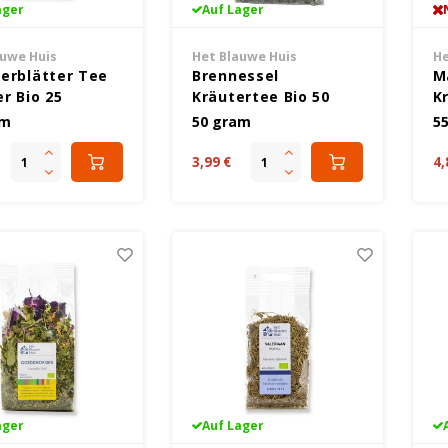
ager
Auf Lager
auwe Huis
Het Blauwe Huis
He
erblätter Tee
Brennessel
M
r Bio 25
Kräutertee Bio 50
K
 - Glutenfrei
Gramm - Glutenfrei
G
am
50 gram
5
3,99 €
4,
ager
Auf Lager