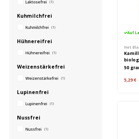
Laktosefrei
(1)
Kuhmilchfrei
Kuhmilchfrei
(1)
Auf L
Hühnereifrei
Het Bl
Hühnereifrei
Kamil
(1)
biolo
Weizenstärkefrei
- Glut
50 gr
Weizenstärkefrei
(1)
5,29 €
Lupinenfrei
Lupinenfrei
(1)
Nussfrei
Nussfrei
(1)