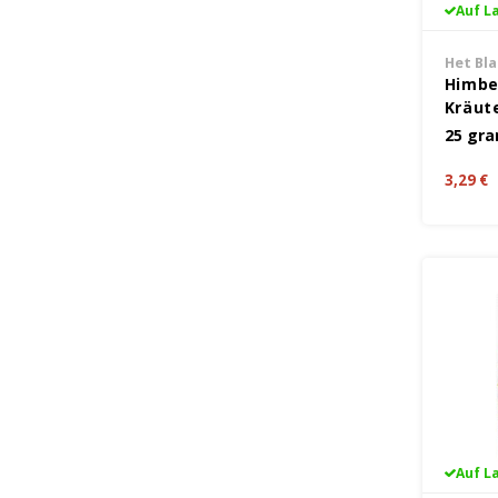
Auf L
Het Bl
Himbe
Kräute
Gramm
25 gr
3,29 €
Auf L