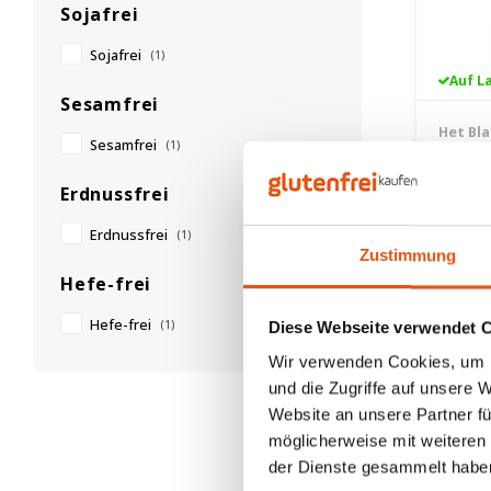
Sojafrei
Sojafrei
(1)
Auf L
Sesamfrei
Het Bl
Sesamfrei
(1)
Linde
Teekr
Erdnussfrei
Gramm
25 gr
Erdnussfrei
(1)
4,29 €
Zustimmung
Hefe-frei
Hefe-frei
(1)
Diese Webseite verwendet 
Wir verwenden Cookies, um I
und die Zugriffe auf unsere 
Website an unsere Partner fü
möglicherweise mit weiteren
der Dienste gesammelt habe