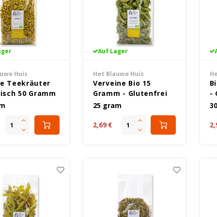
ager
Auf Lager
auwe Huis
Het Blauwe Huis
He
le Teekräuter
Verveine Bio 15
B
gisch 50 Gramm
Gramm - Glutenfrei
- 
enfrei
am
25 gram
3
2,69 €
2,