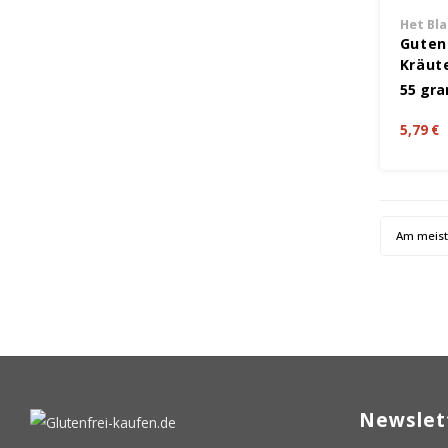
Het Bl
Guten
Kräut
Gramm
55 gr
5,79 €
Am meis
Newslet