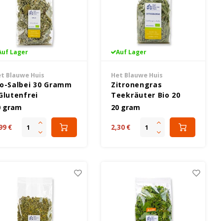
Auf Lager
Auf Lager
t Blauwe Huis
Het Blauwe Huis
io-Salbei 30 Gramm
Zitronengras
Glutenfrei
Teekräuter Bio 20
Gramm - Glutenfrei
0 gram
20 gram
99 €
2,30 €