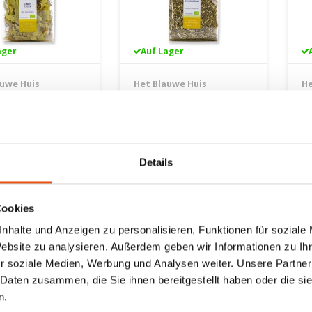
ager
Auf Lager
auwe Huis
Het Blauwe Huis
He
nblüten
Schafgarben
F
äuter Bio 25
Kräutertee Bio 40
T
 - Glutenfrei
Gramm - Glutenfrei
G
am
40 gram
2
3,35 €
3,
Details
Cookies
nhalte und Anzeigen zu personalisieren, Funktionen für soziale
Website zu analysieren. Außerdem geben wir Informationen zu I
r soziale Medien, Werbung und Analysen weiter. Unsere Partner
 Daten zusammen, die Sie ihnen bereitgestellt haben oder die s
n.