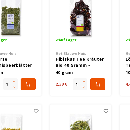
ager
Auf Lager
auwe Huis
Het Blauwe Huis
He
rze
Hibiskus Tee Kräuter
L
nisbeerblätter
Bio 40 Gramm -
T
ertee Bio 30
Glutenfrei
G
am
40 gram
1
 - Glutenfrei
2,39 €
4,