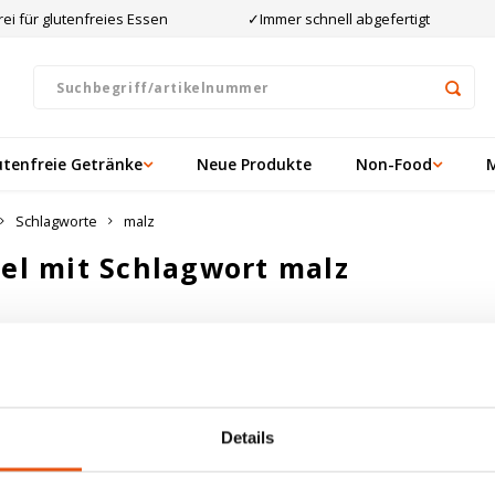
ei für glutenfreies Essen
✓Immer schnell abgefertigt
utenfreie Getränke
Neue Produkte
Non-Food
Schlagworte
malz
kel mit Schlagwort malz
ten angesehen
ukte gefunden!...
Details