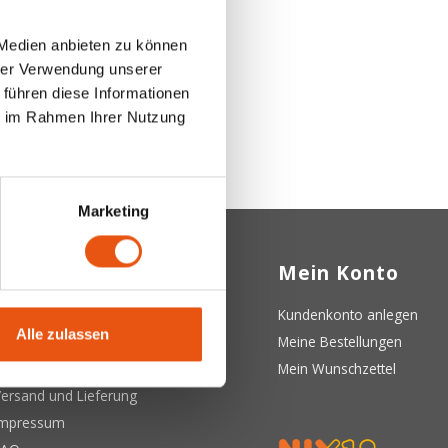
 Medien anbieten zu können
hrer Verwendung unserer
 führen diese Informationen
ie im Rahmen Ihrer Nutzung
Marketing
Kundendienst
Mein Konto
ber uns
Kundenkonto anlegen
Alle zulassen
llgemeine Geschäftsbedingungen
Meine Bestellungen
atenschutzerklärung
Mein Wunschzettel
ersand und Lieferung
Impressum