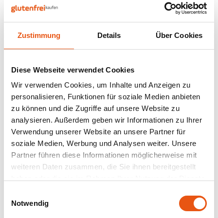
Nüsse, Samen & Superfood
BFree
Lager
Panie
Schok
Gepuf
Schla
Veget
Bewusste Ernährung
Bonvita
Tripel
Zustimmung
Details
Über Cookies
Backv
Frisc
Auf Lager
Glute
Produ
Brouwerij Klein Duimpje
Porte
Back-
Waffe
Schär
Flock
Küche
Pure & Active
Diese Webseite verwendet Cookies
Candy Tree
Weißb
Haferbrot Bio 250
Wir verwenden Cookies, um Inhalte und Anzeigen zu
Gramm - Glutenfrei
250 gram
Zwieb
Koch
personalisieren, Funktionen für soziale Medien anbieten
Cereal
Ander
zu können und die Zugriffe auf unsere Website zu
4,45 €
Reisw
analysieren. Außerdem geben wir Informationen zu Ihrer
Ciao Gluten
Blond
Verwendung unserer Website an unsere Partner für
Brota
soziale Medien, Werbung und Analysen weiter. Unsere
Consenza
Pale A
Partner führen diese Informationen möglicherweise mit
Frühs
Anzeigen:
24
weiteren Daten zusammen, die Sie ihnen bereitgestellt
Corn Crake
Bock
haben oder die sie im Rahmen Ihrer Nutzung der Dienste
Grissi
gesammelt haben.
Einwilligungsauswahl
Damhert
Winte
Notwendig
Süße 