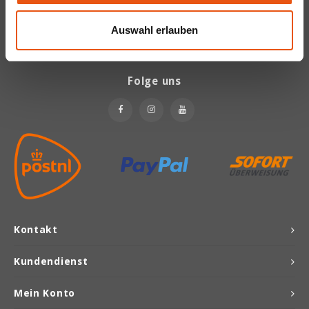
E-Mail
Auswahl erlauben
Joannusmolen
King Soba
Folge uns
Klepper & Klepper
Leev
Le Pain de Fleurs
Le Poole
Kontakt
Lima
Kundendienst
Lisa's Choice
Mein Konto
Mixwell