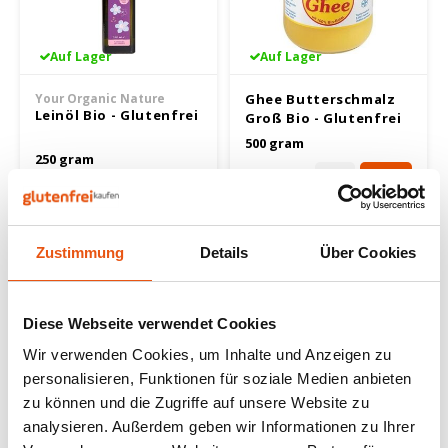
Nüsse, Samen & Superfood
BFree
Lager
Panie
Schok
Gepuf
Schla
Veget
Auf Lager
Auf Lager
Bewusste Ernährung
Bonvita
Tripel
Backv
Frisc
Glute
Produ
Your Organic Nature
Ghee Butterschmalz
Brouwerij Klein Duimpje
Porte
Leinöl Bio - Glutenfrei
Groß Bio - Glutenfrei
Back-
Waffe
Flock
Küche
500 gram
250 gram
Candy Tree
Weißb
16,25 €
Zwieb
2,89 €
3,29 €
Koch
Cereal
Ander
Reisw
Zustimmung
Details
Über Cookies
Ciao Gluten
Blond
Brota
Consenza
Pale A
Diese Webseite verwendet Cookies
Frühs
Wir verwenden Cookies, um Inhalte und Anzeigen zu
Corn Crake
Bock
personalisieren, Funktionen für soziale Medien anbieten
Grissi
zu können und die Zugriffe auf unsere Website zu
Damhert
Winte
analysieren. Außerdem geben wir Informationen zu Ihrer
Süße 
Nicht auf Lager
Auf Lager