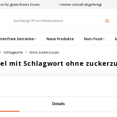
ei für glutenfreies Essen
✓Immer schnell abgefertigt
utenfreie Getränke
Neue Produkte
Non-Food
Schlagworte
ohne zuckerzusatz
kel mit Schlagwort ohne zuckerz
ten angesehen
ukte gefunden!...
Details