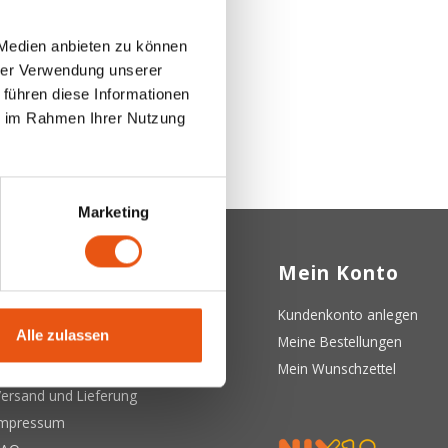
 Medien anbieten zu können
hrer Verwendung unserer
 führen diese Informationen
ie im Rahmen Ihrer Nutzung
Marketing
Kundendienst
Mein Konto
ber uns
Kundenkonto anlegen
Alle zulassen
llgemeine Geschäftsbedingungen
Meine Bestellungen
atenschutzerklärung
Mein Wunschzettel
ersand und Lieferung
Impressum