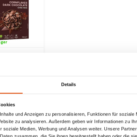
ager
lakes mit
itterschokolade
50 Gramm -
ram
nfrei
Details
Cookies
nhalte und Anzeigen zu personalisieren, Funktionen für soziale
ten angesehen
Website zu analysieren. Außerdem geben wir Informationen zu I
r soziale Medien, Werbung und Analysen weiter. Unsere Partner
 Daten zusammen, die Sie ihnen bereitgestellt haben oder die s