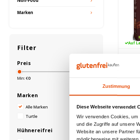
Non-Food
Marken
Auf L
Filter
Turtle
Preis
Cornf
Zartb
Bio 2
250 g
Min: €
0
Max: €
10
Glute
Zustimmung
7,19 €
Marken
Diese Webseite verwendet 
Alle Marken
Turtle
Wir verwenden Cookies, um I
Am meis
und die Zugriffe auf unsere 
Hühnereifrei
Website an unsere Partner fü
möglicherweise mit weiteren