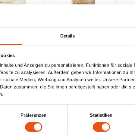
ager
Nicht auf Lager
Details
Farm
TerraSana
Li
& Reis Pasta
Langkorn Naturreis -
R
Cookies
i Bio 500 Gramm
Glutenfrei
G
enfrei
nhalte und Anzeigen zu personalisieren, Funktionen für soziale
ram
1 gram
4
Website zu analysieren. Außerdem geben wir Informationen zu I
6,99 €
4,
r soziale Medien, Werbung und Analysen weiter. Unsere Partner
 Daten zusammen, die Sie ihnen bereitgestellt haben oder die s
n.
ten angesehen
Präferenzen
Statistiken