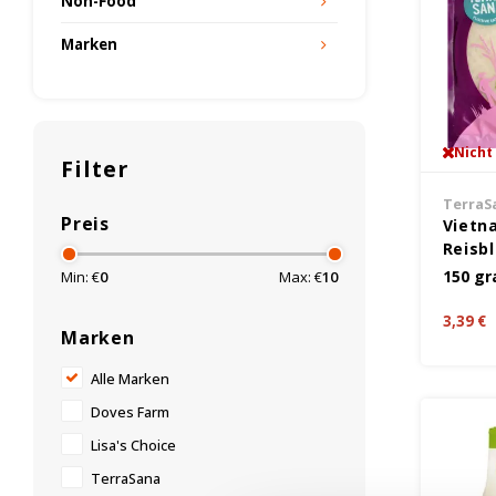
Non-Food
Marken
Nicht
Filter
TerraS
Preis
Vietn
Reisbl
Glute
150 g
Min: €
0
Max: €
10
3,39 €
Marken
Alle Marken
Doves Farm
Lisa's Choice
TerraSana