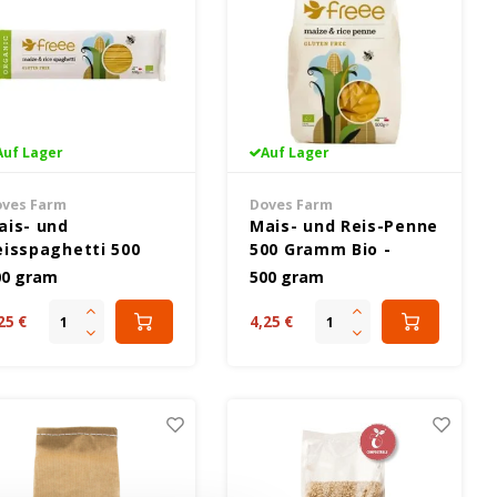
Auf Lager
Auf Lager
ves Farm
Doves Farm
ais- und
Mais- und Reis-Penne
eisspaghetti 500
500 Gramm Bio -
ramm Bio -
Glutenfrei
00 gram
500 gram
lutenfrei
25 €
4,25 €