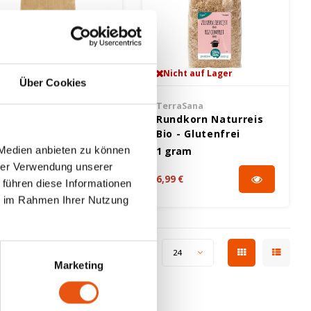
Nicht auf Lager
Nicht auf Lager
Über Cookies
sa's Choice
TerraSana
eismehl Bio -
Rundkorn Naturreis
lutenfrei
Bio - Glutenfrei
 Medien anbieten zu können
50 gram
1 gram
hrer Verwendung unserer
19 €
6,99 €
 führen diese Informationen
ie im Rahmen Ihrer Nutzung
Zeige 1 - 8 von 8
Anzeigen:
24
Marketing