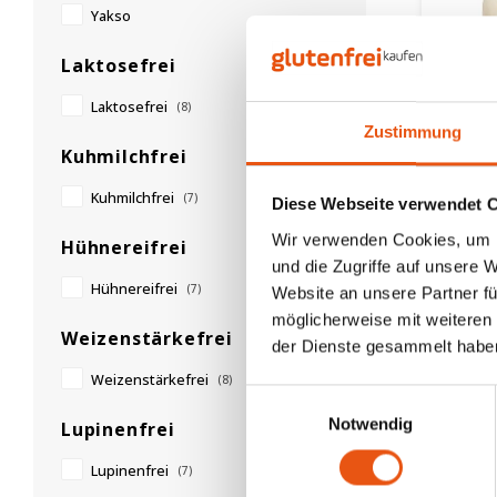
Yakso
Laktosefrei
Laktosefrei
(8)
Auf L
Zustimmung
Kuhmilchfrei
Doves 
Mais 
Kuhmilchfrei
(7)
Diese Webseite verwendet 
Fusill
- Glut
Wir verwenden Cookies, um I
500 g
Hühnereifrei
und die Zugriffe auf unsere 
4,25 €
Hühnereifrei
(7)
Website an unsere Partner fü
möglicherweise mit weiteren
Weizenstärkefrei
der Dienste gesammelt habe
Weizenstärkefrei
(8)
Einwilligungsauswahl
Am meis
Notwendig
Lupinenfrei
Lupinenfrei
(7)