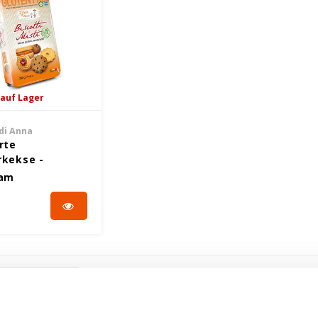
 auf Lager
 di Anna
rte
rkekse -
nfrei
ram
ten angesehen