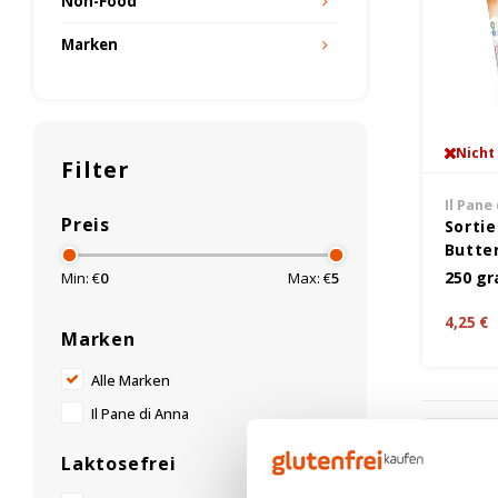
Non-Food
Marken
Nicht
Filter
Il Pane
Preis
Sortie
Butte
Glute
250 g
Min: €
0
Max: €
5
4,25 €
Marken
Alle Marken
Il Pane di Anna
Am meis
Laktosefrei