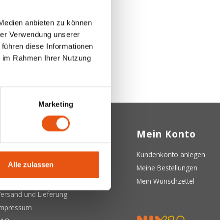
 Medien anbieten zu können
hrer Verwendung unserer
 führen diese Informationen
ie im Rahmen Ihrer Nutzung
Marketing
Kundendienst
Mein Konto
ber uns
Kundenkonto anlegen
Alle zulassen
llgemeine Geschäftsbedingungen
Meine Bestellungen
atenschutzerklärung
Mein Wunschzettel
ersand und Lieferung
Impressum