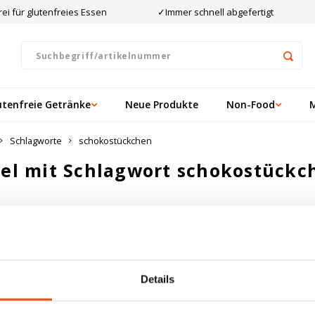
ei für glutenfreies Essen
✓Immer schnell abgefertigt
utenfreie Getränke
Neue Produkte
Non-Food
Schlagworte
schokostückchen
kel mit Schlagwort schokostückc
ten angesehen
ukte gefunden!...
Details