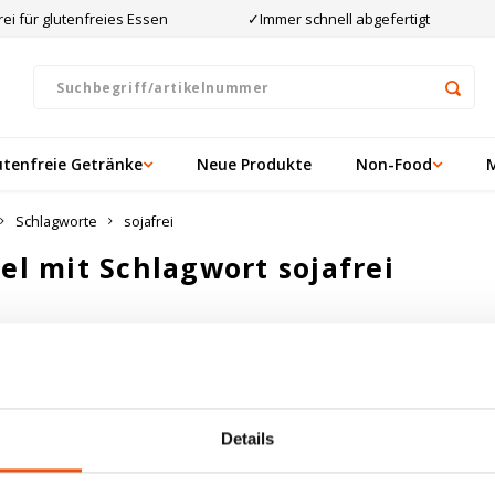
ei für glutenfreies Essen
✓Immer schnell abgefertigt
utenfreie Getränke
Neue Produkte
Non-Food
Schlagworte
sojafrei
kel mit Schlagwort sojafrei
ten angesehen
ukte gefunden!...
Details