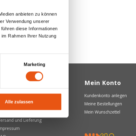
 Medien anbieten zu können
hrer Verwendung unserer
 führen diese Informationen
ie im Rahmen Ihrer Nutzung
Marketing
Kundendienst
Mein Konto
ber uns
Kundenkonto anlegen
Alle zulassen
llgemeine Geschäftsbedingungen
Meine Bestellungen
atenschutzerklärung
Mein Wunschzettel
ersand und Lieferung
Impressum