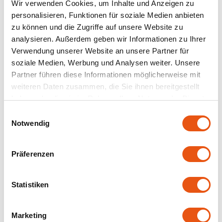
Wir verwenden Cookies, um Inhalte und Anzeigen zu
TerraSana
personalisieren, Funktionen für soziale Medien anbieten
zu können und die Zugriffe auf unsere Website zu
Yakso
analysieren. Außerdem geben wir Informationen zu Ihrer
Nicht auf Lager
Auf Lager
Verwendung unserer Website an unsere Partner für
YAM
soziale Medien, Werbung und Analysen weiter. Unsere
Consenza
Sublimix
Instant-
Leichte Bratensauce
Partner führen diese Informationen möglicherweise mit
Tomatensuppe -
255 Gramm -
Your Organic Nature
weiteren Daten zusammen, die Sie ihnen bereitgestellt
Glutenfrei
Glutenfrei
54 gram
255 gram
haben oder die sie im Rahmen Ihrer Nutzung der Dienste
gesammelt haben.
3,19 €
9,25 €
Einwilligungsauswahl
Notwendig
Präferenzen
Statistiken
Marketing