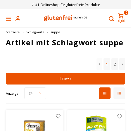
✓ #1 Onlineshop für glutenfreie Produkte
0
0,00
Hoofdmenu / glutenfreie getränke
Hoofdmenu / glutenfreies essen
Hoofdmenu / non-food
Hoofdmenu / marken
Hoofdmenu 
Hoofdmen
Hoofdme
Hoofdme
Hoofdme
Hoofdme
Hoofdme
Hoofdme
Hoofdme
Hoofdme
Hoofdm
backzutat
backzutat
backzutat
backzutat
back
Glutenfreie Getränke
Glutenfreies essen
Non-Food
Marken
Startseite
Schlagworte
suppe
saucen & ge
Sü
Artikel mit Schlagwort suppe
Brot, Brotaufstrich & Frühstücksprodukte
Bier
Toastbeutel
Allos
Alkoh
Hafer
Tee
Brotm
Kekse
Pasta
Erfri
Spülm
Schni
Fisch
Baby
Energ
Biolo
Backzutaten
Pflanzliche Getränke
Backformen
Amaizin
Amber
Reisd
Kaffe
1
2
Glute
Kuche
Reis 
Säfte
Reini
Brötc
Soße
Pizza
Samen
Vegan
Süßigkeiten, Kekse, Chips & Gebäck
Kaffee & Tee
Nahrungsergänzungsmittel auf Deutsch
Amisa
Doppe
Mande
Loser
Filter
Pfan
Schok
Nude
Komb
Wasch
Aufb
Öle &
Torti
Nüsse
Low-
Pasta, Reis & Nudeln
Erfrischungsgetränk
Haushaltsartikel
Barilla
Fruch
Sojag
Die A
Anzeigen:
24
Kuche
Süßig
Gefül
Crack
Hülse
Nacht
Kohle
Suppen, Saucen & Gewürze
Apfelwein
Bücher
Bauckhof
IPA Bi
Baris
Zucke
Chips
Cornf
Brüh
Ferti
Fertig & Bereit
Biologisch
Sonstiges
Beltane
Pilse
Ande
Backt
Eiswa
Müsli
Supp
Ferti