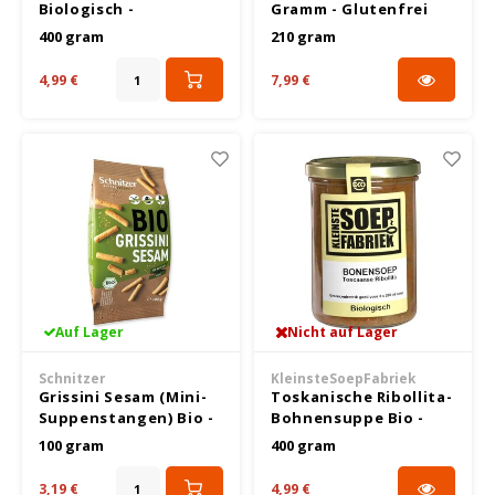
Biologisch -
Gramm - Glutenfrei
Glutenfrei
400 gram
210 gram
4,99 €
7,99 €
Auf Lager
Nicht auf Lager
Schnitzer
KleinsteSoepFabriek
Grissini Sesam (Mini-
Toskanische Ribollita-
Suppenstangen) Bio -
Bohnensuppe Bio -
Glutenfrei
Glutenfrei.
100 gram
400 gram
3,19 €
4,99 €