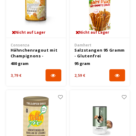
Nüsse, Samen & Superfood
BFree
Lager
Panie
Schok
Gepuf
Schla
Veget
Bewusste Ernährung
Bonvita
Tripel
Backv
Frisc
Glute
Produ
Nicht auf Lager
Nicht auf Lager
Brouwerij Klein Duimpje
Porte
Back-
Waffe
Flock
Küche
Consenza
Damhert
Candy Tree
Weißb
Hähnchenragout mit
Salzstangen 95 Gramm
Champignons -
- Glutenfrei
Zwieb
Koch
Glutenfrei
Cereal
400 gram
95 gram
Ander
Reisw
3,79 €
2,59 €
Ciao Gluten
Blond
Brota
Consenza
Pale A
Frühs
Corn Crake
Bock
Grissi
Damhert
Winte
Süße 