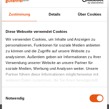
Nüsse, Samen & Superfood
BFree
Lager
Panie
Schok
Gepuf
Schla
Veget
Nicht auf Lager
Zustimmung
Details
Über Cookies
Bewusste Ernährung
Bonvita
Tripel
Backv
Frisc
Glute
Produ
Amaizin
Brouwerij Klein Duimpje
Porte
Taco-
Back-
Waffe
Diese Webseite verwendet Cookies
Gewürzmischung Bio -
Flock
Küche
Glutenfrei
30 gram
Candy Tree
Weißb
Wir verwenden Cookies, um Inhalte und Anzeigen zu
personalisieren, Funktionen für soziale Medien anbieten
Zwieb
Koch
1,79 €
Cereal
Ander
zu können und die Zugriffe auf unsere Website zu
analysieren. Außerdem geben wir Informationen zu Ihrer
Reisw
Verwendung unserer Website an unsere Partner für
Ciao Gluten
Blond
soziale Medien, Werbung und Analysen weiter. Unsere
Brota
Partner führen diese Informationen möglicherweise mit
Consenza
Pale A
Anzeigen:
24
weiteren Daten zusammen, die Sie ihnen bereitgestellt
Frühs
haben oder die sie im Rahmen Ihrer Nutzung der Dienste
Corn Crake
Bock
gesammelt haben.
Grissi
Einwilligungsauswahl
Notwendig
Damhert
Winte
Süße 