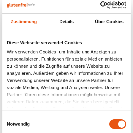
Nüsse, Samen & Superfood
BFree
Lager
Panie
Schok
Gepuf
Schla
Veget
Bewusste Ernährung
Bonvita
Tripel
Zustimmung
Details
Über Cookies
Backv
Frisc
Auf Lager
Glute
Produ
Brouwerij Klein Duimpje
Porte
Back-
Waffe
Slaapmutske
Flock
Küche
Extra Dry Hopped
Diese Webseite verwendet Cookies
Candy Tree
Weißb
Lager 5,3% 33cl -
Wir verwenden Cookies, um Inhalte und Anzeigen zu
Glutenfrei
520 gram
Zwieb
Koch
personalisieren, Funktionen für soziale Medien anbieten
Cereal
Ander
zu können und die Zugriffe auf unsere Website zu
3,49 €
Reisw
analysieren. Außerdem geben wir Informationen zu Ihrer
Ciao Gluten
Blond
Verwendung unserer Website an unsere Partner für
Brota
soziale Medien, Werbung und Analysen weiter. Unsere
Consenza
Pale A
Partner führen diese Informationen möglicherweise mit
Frühs
Anzeigen:
24
weiteren Daten zusammen, die Sie ihnen bereitgestellt
Corn Crake
Bock
haben oder die sie im Rahmen Ihrer Nutzung der Dienste
Grissi
gesammelt haben.
Einwilligungsauswahl
Damhert
Winte
Notwendig
Süße 