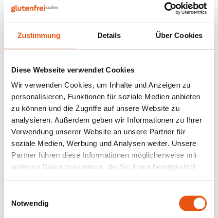
Nüsse, Samen & Superfood
BFree
Lager
Panie
Schok
Gepuf
Schla
Veget
Bewusste Ernährung
Bonvita
Tripel
Zustimmung
Details
Über Cookies
Backv
Frisc
Nicht auf Lager
Glute
Produ
Brouwerij Klein Duimpje
Porte
Back-
Waffe
Mongozo
Flock
Küche
Buchweizen Weißbier
Diese Webseite verwendet Cookies
Candy Tree
Weißb
Bio 4,8% 33cl -
Wir verwenden Cookies, um Inhalte und Anzeigen zu
Glutenfrei
520 gram
Zwieb
Koch
personalisieren, Funktionen für soziale Medien anbieten
Cereal
Ander
zu können und die Zugriffe auf unsere Website zu
2,99 €
Reisw
analysieren. Außerdem geben wir Informationen zu Ihrer
Ciao Gluten
Blond
Verwendung unserer Website an unsere Partner für
Brota
soziale Medien, Werbung und Analysen weiter. Unsere
Consenza
Pale A
Partner führen diese Informationen möglicherweise mit
Frühs
Anzeigen:
24
weiteren Daten zusammen, die Sie ihnen bereitgestellt
Corn Crake
Bock
haben oder die sie im Rahmen Ihrer Nutzung der Dienste
Grissi
gesammelt haben.
Einwilligungsauswahl
Damhert
Winte
Notwendig
Süße 