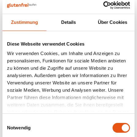
Nüsse, Samen & Superfood
BFree
Lager
Panie
Schok
Gepuf
Schla
Veget
Bewusste Ernährung
Bonvita
Tripel
Zustimmung
Details
Über Cookies
Backv
Frisc
Nicht auf Lager
Glute
Produ
Brouwerij Klein Duimpje
Porte
Back-
Waffe
Schär
Flock
Küche
Soft Cookies Weiße
Diese Webseite verwendet Cookies
Candy Tree
Weißb
Schokolade und
Wir verwenden Cookies, um Inhalte und Anzeigen zu
Beeren 6 Stück -
210 gram
Zwieb
Koch
personalisieren, Funktionen für soziale Medien anbieten
Glutenfrei
Cereal
Ander
zu können und die Zugriffe auf unsere Website zu
3,99 €
Reisw
analysieren. Außerdem geben wir Informationen zu Ihrer
Ciao Gluten
Blond
Verwendung unserer Website an unsere Partner für
Brota
soziale Medien, Werbung und Analysen weiter. Unsere
Consenza
Pale A
Partner führen diese Informationen möglicherweise mit
Frühs
Anzeigen:
24
weiteren Daten zusammen, die Sie ihnen bereitgestellt
Corn Crake
Bock
haben oder die sie im Rahmen Ihrer Nutzung der Dienste
Grissi
gesammelt haben.
Einwilligungsauswahl
Damhert
Winte
Notwendig
Süße 