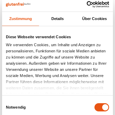
Nüsse, Samen & Superfood
BFree
Lager
Panie
Schok
Gepuf
Schla
Veget
Bewusste Ernährung
Bonvita
Tripel
Zustimmung
Details
Über Cookies
Backv
Frisc
Auf Lager
Glute
Produ
Brouwerij Klein Duimpje
Porte
Back-
Waffe
Turtle
Flock
Küche
Erdnussbutter-
Diese Webseite verwendet Cookies
Candy Tree
Weißb
Crunchy-Cerealien
Wir verwenden Cookies, um Inhalte und Anzeigen zu
Kissen Bio 300 g -
300 gram
Zwieb
Koch
personalisieren, Funktionen für soziale Medien anbieten
Glutenfrei
Cereal
Ander
zu können und die Zugriffe auf unsere Website zu
5,99 €
Reisw
analysieren. Außerdem geben wir Informationen zu Ihrer
Ciao Gluten
Blond
Verwendung unserer Website an unsere Partner für
Brota
soziale Medien, Werbung und Analysen weiter. Unsere
Consenza
Pale A
Partner führen diese Informationen möglicherweise mit
Frühs
Anzeigen:
24
weiteren Daten zusammen, die Sie ihnen bereitgestellt
Corn Crake
Bock
haben oder die sie im Rahmen Ihrer Nutzung der Dienste
Grissi
gesammelt haben.
Einwilligungsauswahl
Damhert
Winte
Notwendig
Süße 