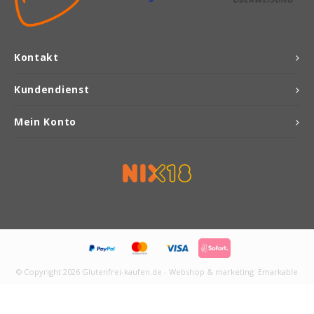
TerraSana
Yakso
Kontakt
YAM
Kundendienst
Mein Konto
Your Organic Nature
© Copyright 2026 Glutenfrei-kaufen.de - Webshop & marketing:
Emarkable