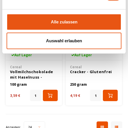
Nakd
Alle zulassen
Nairn's
Nutrifree
Auswahl erlauben
Odenwald
Auf Lager
Auf Lager
Cereal
Cereal
Old El Paso
Vollmilchschokolade
Cracker - Glutenfrei
mit Haselnuss -
Piaceri Mediterranei
Glutenfrei
100 gram
250 gram
3,59 €
4,19 €
Peak's Free From
Poensgen
Proceli
Anzeigen:
24