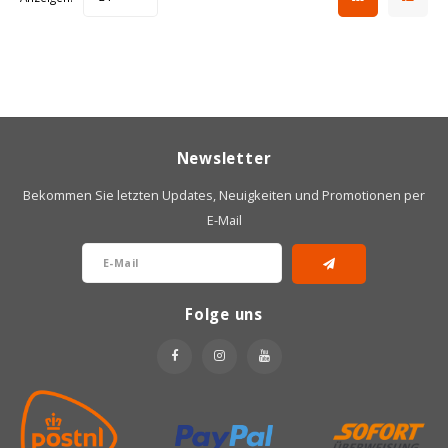
Riso Scotti
Rosies
Sam Mills
Newsletter
Schär
Bekommen Sie letzten Updates, Neuigkeiten und Promotionen per
E-Mail
Schnitzer
Semper
Folge uns
Sublimix
Swiet moffo
Tasty Me