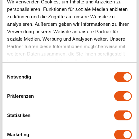
200 gram
180 gram
Wir verwenden Cookies, um Inhalte und Anzeigen zu
personalisieren, Funktionen für soziale Medien anbieten
5,69 €
5,29 €
Joannusmolen
zu können und die Zugriffe auf unsere Website zu
analysieren. Außerdem geben wir Informationen zu Ihrer
King Soba
Verwendung unserer Website an unsere Partner für
soziale Medien, Werbung und Analysen weiter. Unsere
Klepper & Klepper
Partner führen diese Informationen möglicherweise mit
weiteren Daten zusammen, die Sie ihnen bereitgestellt
Leev
haben oder die sie im Rahmen Ihrer Nutzung der Dienste
gesammelt haben.
Einwilligungsauswahl
Le Pain de Fleurs
Notwendig
Auf Lager
Nicht auf Lager
Le Poole
Präferenzen
Cereal
Cereal
Schokoladenkekse -
Brownies Schokolade
Lima
Glutenfrei
& Haselnuss -
Glutenfrei
Statistiken
150 gram
150 gram
Lisa's Choice
5,19 €
4,99 €
Marketing
Mixwell